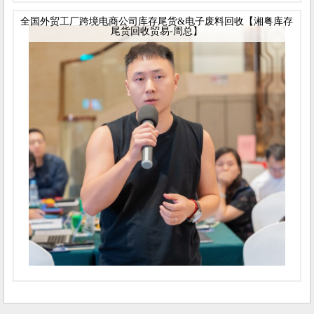
全国外贸工厂跨境电商公司库存尾货&电子废料回收【湘粤库存
尾货回收贸易-周总】