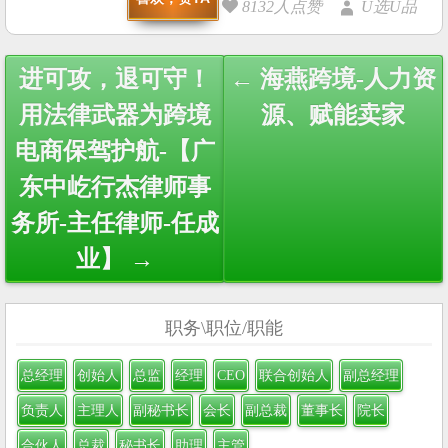
8132人点赞
U选U品
Post
进可攻，退可守！
← 海燕跨境-人力资
navigation
用法律武器为跨境
源、赋能卖家
电商保驾护航-【广
东中屹行杰律师事
务所-主任律师-任成
业】 →
职务\职位/职能
总经理
创始人
总监
经理
CEO
联合创始人
副总经理
负责人
主理人
副秘书长
会长
副总裁
董事长
院长
合伙人
总裁
秘书长
助理
主管