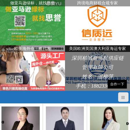
做亚马逊绿标，就找思誉
跨境电商财税合规专家
欧美海外仓一件代发
美国欧洲英国澳大利亚海运专家
深圳柏域斯浩航供应链
管理有限公司
姓名：温柳萍
合作一下
手机：18823368248