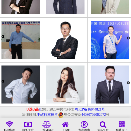
U选U品
©
2015-2026中民电科技
粤ICP备16044821号
法律顾问:
中屹行杰律所
粤公网安备
44030702002972
号
U品出海
服务平台
U选Market
HOME
专利检索
选品平台
群通天下