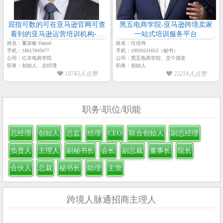
屈指可数的可在亚马逊官网可查
黑五电商学院-亚马逊跨境卖家
看到的亚马逊运营培训机构-亿
一站式培训服务平台
丰电商学院
姓名：董加敏 Daniel
姓名：任佳伟
手机：18617045677
手机：19926531653（秘书）
公司：亿丰电商学院
公司：黑五电商学院、交个朋友
职务：创始人、总经理
职务：创始人
10743人点赞
23214人点赞
职务\职位/职能
总经理
创始人
总监
经理
CEO
联合创始人
副总经理
负责人
主理人
副秘书长
会长
副总裁
董事长
院长
合伙人
总裁
秘书长
助理
主管
跨境人脉通招商主理人