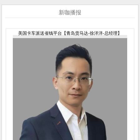
新咖播报
美国卡车派送省钱平台【青岛货马达-徐洋洋-总经理】