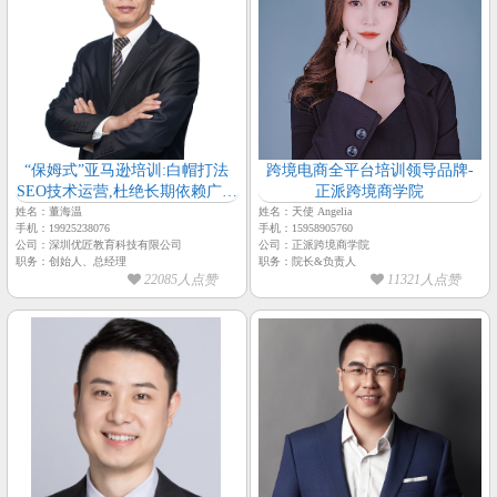
“保姆式”亚马逊培训:白帽打法
跨境电商全平台培训领导品牌-
SEO技术运营,杜绝长期依赖广告
正派跨境商学院
投放,董海温老师亲自授课-【优
姓名：董海温
姓名：天使 Angelia
手机：19925238076
手机：15958905760
匠教育-总经理-董海温】
公司：深圳优匠教育科技有限公司
公司：正派跨境商学院
职务：创始人、总经理
职务：院长&负责人
22085人点赞
11321人点赞