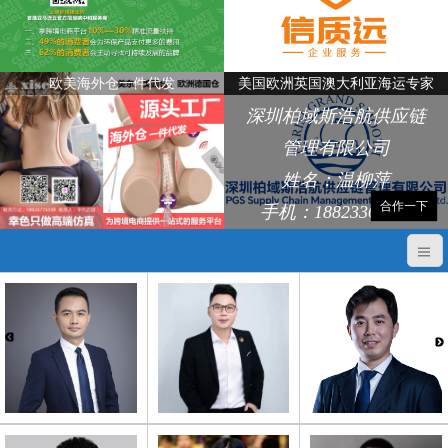
欧美海外仓一件代发
美国欧洲英国澳大利亚海运专家
深圳柏域斯浩航供应链
管理有限公司
姓名：温柳萍
合作一下
手机：18823368248