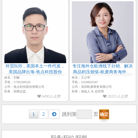
外贸B2B，美国本土一件代发，
专注海外仓欧洲线下分销、解决
美国品牌出海-焦点科技股份
商品积压烦恼-欧麦商务海外仓-
【欧麦商务-总经理-王少华】
姓名：刘敏
姓名：王少华
手机：17302509226
手机：13530635347
公司：焦点科技股份有限公司
公司：深圳欧麦商务有限公司
职务：招商总监
职务：创始人 & 总经理
6490人点赞
20355人点赞
Posts
1
2
跳到第
页
navigation
职务\职位/职能