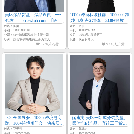
美区爆品货盘，爆品直供，一件
1000+跨境私域社群、100000+跨
代发，上 crosshub.com -【陈勇-
境电商受众群体、6000+跨境电
极智跨境-副总裁】
商源头工厂会员、囊括全深圳跨
姓名：陈勇
姓名：张洪
手机：13581583196
手机：18988794457
境电商行业资源【群通天下-创
公司：杭州熵链网络科技有限公司
公司：U选U品~群通天下
始人-张洪】
职务：副总裁/跨境电商业务负责人
职务：联合创始人
9278人点赞
9393人点赞
30+全国展会、1000+跨境电商
优速卖-美区一站式分销货盘、
群、100+跨境闭门会，快来展示
限时包邮产品、直连工厂货盘
【跨境人脉通-总经理-郑天云】
【优速卖-品牌精品总经理-郭远
姓名：郑天云
姓名：郭远忠
手机：18665820020
手机：18922895607