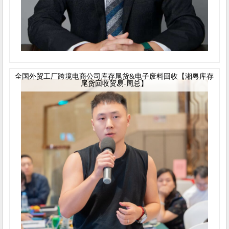
全国外贸工厂跨境电商公司库存尾货&电子废料回收【湘粤库存
尾货回收贸易-周总】