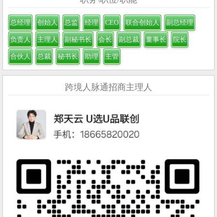
总经理
创始人
总监
经理
CEO
联合创始人
副总经理
负责人
主理人
副秘书长
会长
副总裁
董事长
院长
合伙人
总裁
秘书长
助理
主管
跨境人脉通招商主理人