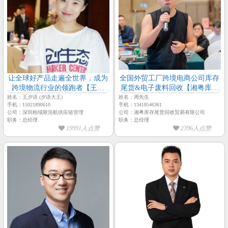
让全球好产品走遍全世界，成为
全国外贸工厂跨境电商公司库存
跨境物流行业的领跑者【王夕
尾货&电子废料回收【湘粤库存
语-柏域斯浩航供应链-总经理】
尾货回收贸易-周总】
姓名：王夕语 (夕语大王)
姓名：周先生
手机：15021890610
手机：13418546361
公司：深圳柏域斯浩航供应链管理
公司：湘粤库存尾货回收贸易有限公司
职务：总经理
职务：总经理
19991人点赞
2396人点赞