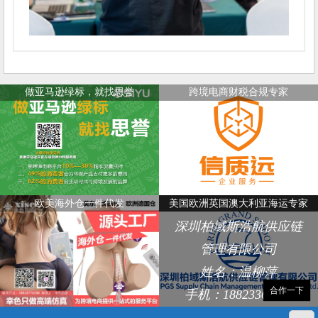
做亚马逊绿标，就找思誉
跨境电商财税合规专家
欧美海外仓一件代发
美国欧洲英国澳大利亚海运专家
深圳柏域斯浩航供应链
管理有限公司
姓名：温柳萍
合作一下
手机：18823368248