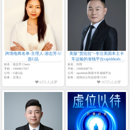
跨境电商名单-主理人-游志芳-U
美版“货拉拉”~专注美国本土卡
选U品
车运输的省钱平台rapiddeals-
【货马达-COO-刘伟】
姓名：游志芳 Cherry
姓名：刘伟
手机：19068617657
手机：13686408776
公司：U选U品
公司：rapiddeals美国卡车省钱平台
职务：主理人
职务：深圳分公司总经理 COO
6251人点赞
16725人点赞