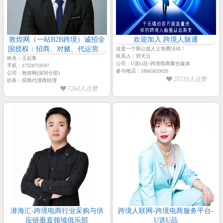
敦煌网（一站B2B跨境）诚招全
欢迎加入 跨境人脉通
国授权：招商、对赌、代运营服
这是一个限公益人士免费活动！
联系人：郑天云
务商
姓名：王起鲁
公司：U选U品~跨境电商聚合媒体
手机：17328759597
参与电话：18665820020
公司：敦煌网(深圳分部)
25710人点赞
职务：招商代理商经理
7264人点赞
潜海汇-跨境电商行业采购与供
跨境人联网-跨境电商服务平台-
应链垂直领域俱乐部
U选U品