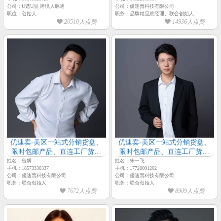
忠】
公司：U选U品 跨境人脉通
公司：優速賣科技有限公司
职位：创始人
职务：品牌精品总经理、联合创始人
20510人点赞
14936人点赞
优速卖-美区一站式分销货盘、
优速卖-美区一站式分销货盘、
限时包邮产品、直连工厂货盘
限时包邮产品、直连工厂货盘
【优速卖-联合创始人-曾辉】
【优速卖-联合创始人-朱一飞】
姓名：曾辉
姓名：朱一飞
手机：18573330337
手机：17720001202
公司：優速賣科技有限公司
公司：優速賣科技有限公司
职务：联合创始人
职务：联合创始人
7672人点赞
8909人点赞