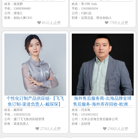
姓名：操龙辉
姓名：李小怜 Judy
手机：13600300469
手机：13418665634
公司：潜海汇
公司：U选U品
职务：创始人兼CEO
职务：运营总监、联合创始人
8132人点赞
7709人点赞
个性化订制产品供应链-【飞飞
海外售后服务商-出海品牌全球
鱼订制-渠道负责人-戴琛琛】
售后服务-海外库存回收-欧洲一
件分销-【大米云谷-总经理-闫东
姓名：戴琛琛
姓名：闫东旭
手机：15859202526
手机：13510013422
旭】
公司：厦门飞飞鱼供应链管理
公司：大米云谷海文售后服务公司
职务：渠道负责人
职务：总经理
27161人点赞
25663人点赞