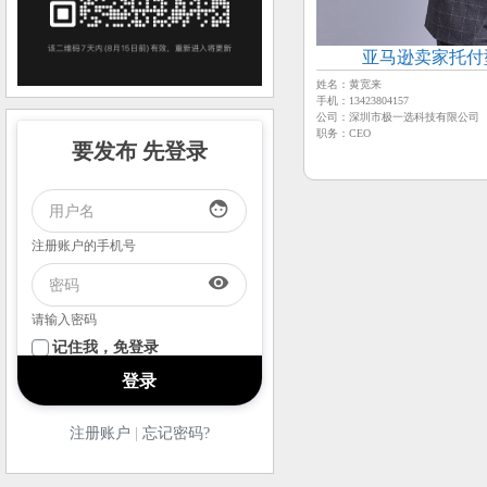
亚马逊卖家托付
姓名：黄宽来
手机：13423804157
公司：深圳市极一选科技有限公司
职务：CEO
要发布 先登录
face
注册账户的手机号
visibility
请输入密码
记住我，免登录
注册账户
|
忘记密码?