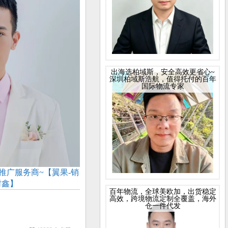
出海选柏域斯，安全高效更省心~
深圳柏域斯浩航，值得托付的百年
国际物流专家
推广服务商~【翼果-销
树鑫】
百年物流，全球美欧加，出货稳定
高效，跨境物流定制全覆盖，海外
仓一件代发