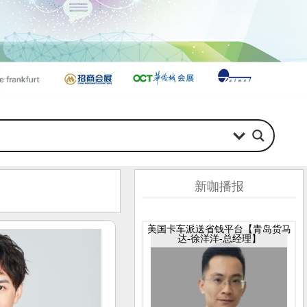
新咖播报
美国卡车派送省钱平台【青岛货马
达-徐洋洋-总经理】