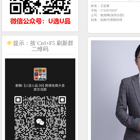
姓名：王起鲁
手机：17328759597
公司：敦煌网(深圳分部)
职务：招商代理商经理
提示：按 Ctrl+F5 刷新群
二维码