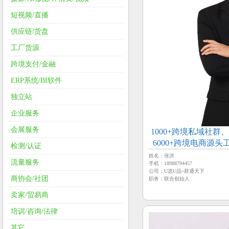
短视频/直播
供应链/货盘
工厂货源
跨境支付/金融
ERP系统/BI软件
独立站
企业服务
会展服务
1000+跨境私域社群、
6000+跨境电商源
检测/认证
商行业资源【群
姓名：张洪
流量服务
手机：18988794457
公司：U选U品~群通天下
商协会/社团
职务：联合创始人
卖家/贸易商
培训/咨询/法律
其它