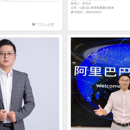
联系人：郑天云
公司：U选U品~跨境电商聚合媒体
参与电话：18665820020
7278人点赞