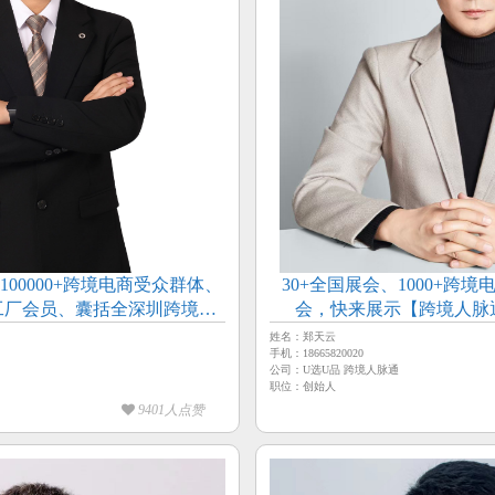
100000+跨境电商受众群体、
30+全国展会、1000+跨境
头工厂会员、囊括全深圳跨境电
会，快来展示【跨境人脉通
通天下-创始人-张洪】
姓名：郑天云
手机：18665820020
公司：U选U品 跨境人脉通
职位：创始人
9401人点赞