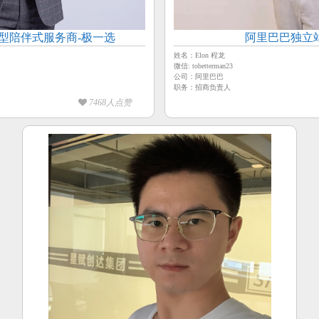
型陪伴式服务商-极一选
阿里巴巴独立
姓名：Elon 程龙
微信: tobetterman23
公司：阿里巴巴
职务：招商负责人
7468人点赞