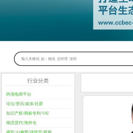
行业分类
跨境电商平台
论坛/资讯/媒体/社群
知识产权/商标专利/VAT
物流货代/海外仓
摄影/AI修图/详情页/视频