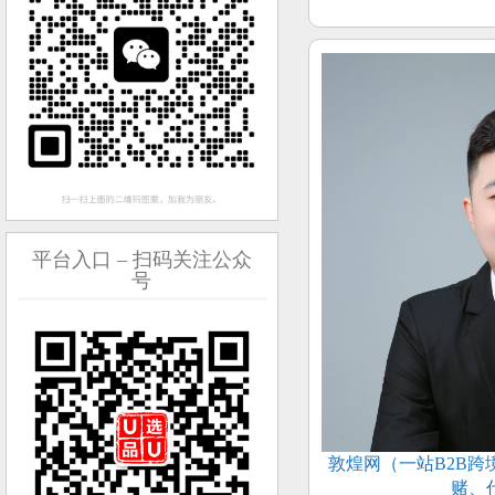
平台入口 – 扫码关注公众
号
敦煌网（一站B2B
赌、