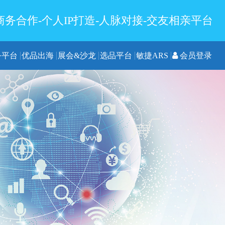
务合作-个人IP打造-人脉对接-交友相亲平台
务平台
优品出海
展会&沙龙
选品平台
敏捷ARS
会员登录