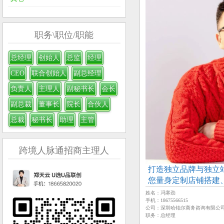
职务\职位/职能
总经理
创始人
总监
经理
CEO
联合创始人
副总经理
负责人
主理人
副秘书长
会长
副总裁
董事长
院长
合伙人
总裁
秘书长
助理
主管
跨境人脉通招商主理人
打造独立品牌与独立
您量身定制店铺搭建
【哈铂尔
姓名：冯寒劲
手机：18675566515
公司：深圳哈铂尔商务咨询有限公
职务：总经理