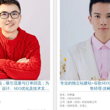
站，吸引流量与订单回流；为
专业的独立站建站+谷歌SEO
、设计、SEO优化及技术支持
售经理-洪
-总经理-冯寒劲】
姓名：洪树鑫
手机：18826245893
司
公司：翼果（深圳）科技有限公司
职务：销售经理、主理人