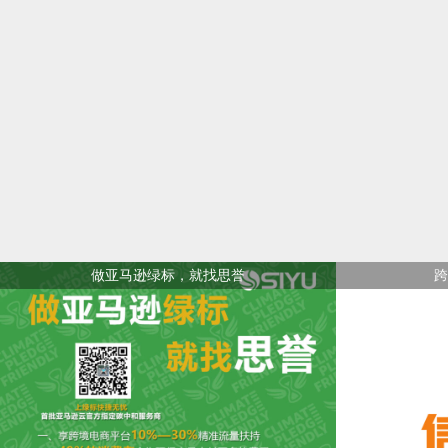
做亚马逊绿标，就找思誉
跨