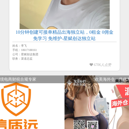
10分钟创建可接单精品出海独立站，0租金 0佣金
免学习 免维护-星赋创达独立站
姓名：李飞
手机：18617188161
公司：星赋创达集团
职务：渠道总监
6706人点赞
境电商财税合规专家
欧美海外仓一件代