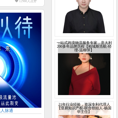
12988人点赞
一站式跨境物流服务专家，意大利
200多年品牌历程【柏域斯浩航-经
理-温柳萍】
21年行业经验，资深专利代理人
【亚易知识产权-联合创始人-杨国
境人脉通
华主任】