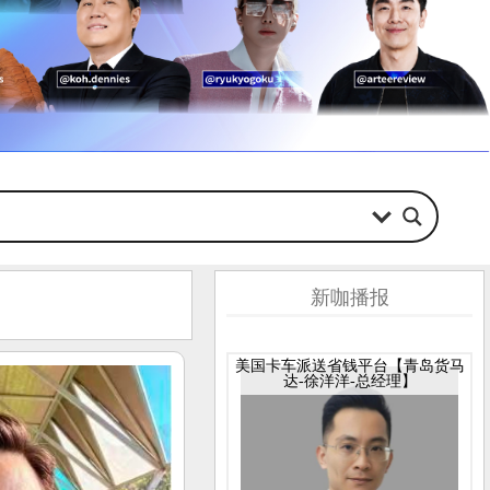
新咖播报
美国卡车派送省钱平台【青岛货马
达-徐洋洋-总经理】