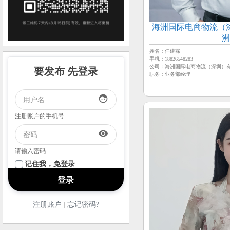
海洲国际电商物流（
洲
姓名：任建霖
手机：18826548283
公司：海洲国际电商物流（深圳）
要发布 先登录
职务：业务部经理
face
注册账户的手机号
visibility
请输入密码
记住我，免登录
注册账户
|
忘记密码?