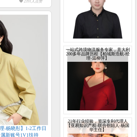
2391人点赞
一站式跨境物流服务专家，意大利
200多年品牌历程【柏域斯浩航-经
理-温柳萍】
21年行业经验，资深专利代理人
【亚易知识产权-联合创始人-杨国
-杨晓彤】1-2工作日
华主任】
属新账号1V1扶持