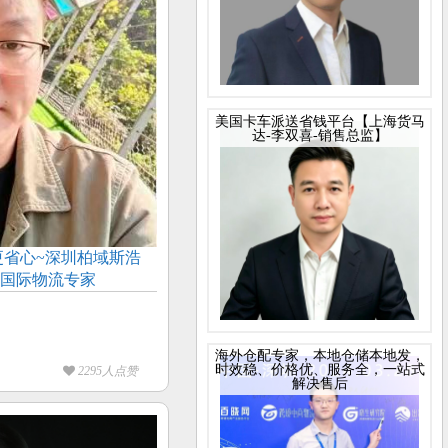
美国卡车派送省钱平台【上海货马
达-李双喜-销售总监】
省心~深圳柏域斯浩
年国际物流专家
海外仓配专家，本地仓储本地发，
时效稳、价格优、服务全，一站式
2295人点赞
解决售后