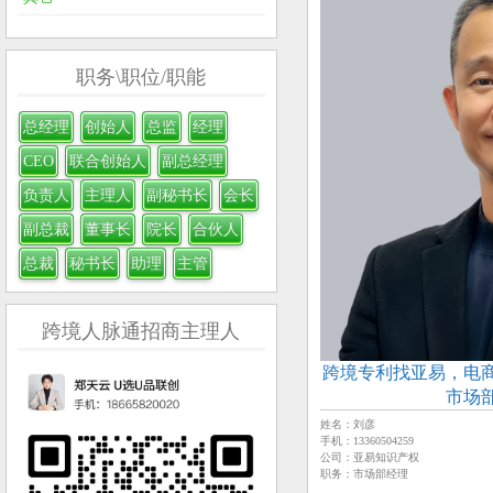
职务\职位/职能
总经理
创始人
总监
经理
CEO
联合创始人
副总经理
负责人
主理人
副秘书长
会长
副总裁
董事长
院长
合伙人
总裁
秘书长
助理
主管
跨境人脉通招商主理人
跨境专利找亚易，电
市场
姓名：刘彦
手机：13360504259
公司：亚易知识产权
职务：市场部经理