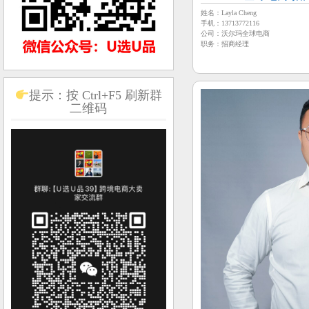
姓名：Layla Cheng
手机：13713772116
公司：沃尔玛全球电商
职务：招商经理
提示：按 Ctrl+F5 刷新群
二维码