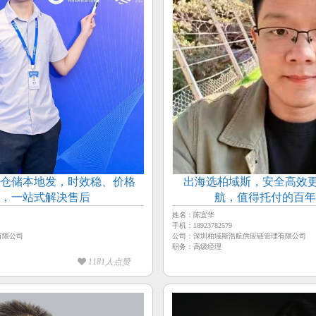
仓储本地发，时效稳、价格
出海选柏域斯，安全高效更
，一站式解决售后
航，值得托付的百
姓名：陈宜华
手机：18923782579
有限公司
公司：深圳柏域斯浩航供应链管理有限公司
职务：高级经理
1181人点赞