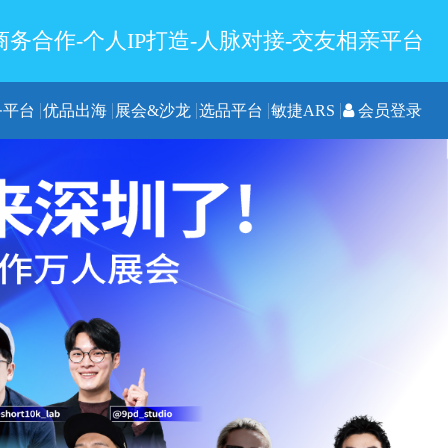
务合作-个人IP打造-人脉对接-交友相亲平台
务平台
优品出海
展会&沙龙
选品平台
敏捷ARS
会员登录