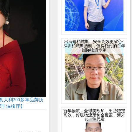
出海选柏域斯，安全高效更省心~
深圳柏域斯浩航，值得托付的百年
国际物流专家
大利200多年品牌历
理-温柳萍】
百年物流，全球美欧加，出货稳定
高效，跨境物流定制全覆盖，海外
仓一件代发