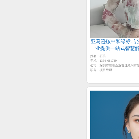
亚马逊碳中和绿标-
业提供一站式智慧解
姓名：石倍
手机：13544081789
公司：深圳市思誉企业管理顾问有
职务：项目经理