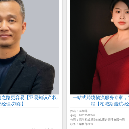
商之路更容易【亚易知识产权-
一站式跨境物流服务专家，意
部经理-刘彦】
程【柏域斯浩航-经
姓名：温柳萍
手机：18823368248
公司：深圳柏域斯浩航供应链管理有限公司
职务：销售部经理