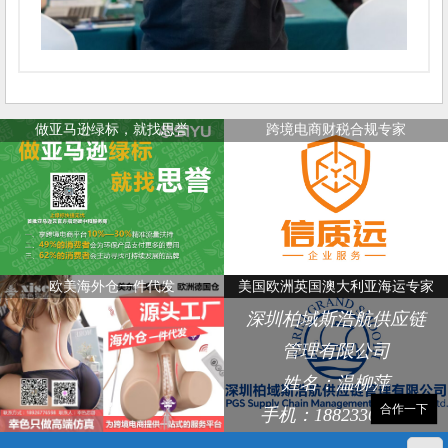
做亚马逊绿标，就找思誉
跨境电商财税合规专家
欧美海外仓一件代发
美国欧洲英国澳大利亚海运专家
深圳柏域斯浩航供应链
管理有限公司
姓名：温柳萍
合作一下
手机：18823368248