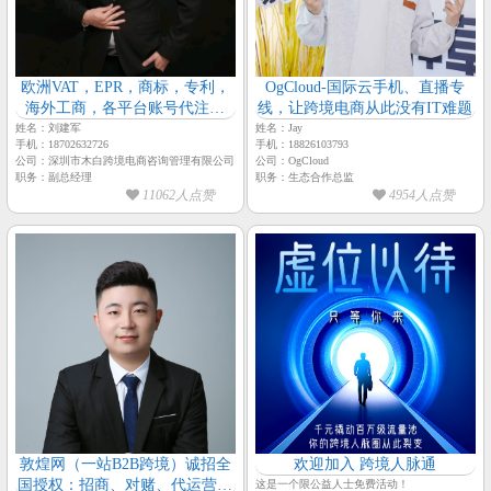
欧洲VAT，EPR，商标，专利，
OgCloud-国际云手机、直播专
海外工商，各平台账号代注册
线，让跨境电商从此没有IT难题
~【木白跨境-副总经理-刘建
姓名：刘建军
姓名：Jay
手机：18702632726
手机：18826103793
军】
公司：深圳市木白跨境电商咨询管理有限公司
公司：OgCloud
职务：副总经理
职务：生态合作总监
11062人点赞
4954人点赞
敦煌网（一站B2B跨境）诚招全
欢迎加入 跨境人脉通
国授权：招商、对赌、代运营服
这是一个限公益人士免费活动！