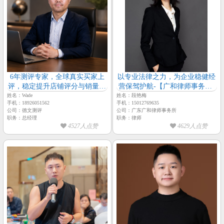
6年测评专家，全球真实买家上
以专业法律之力，为企业稳健经
评，稳定提升店铺评分与销量排
营保驾护航-【广和律师事务所-
名【德文测评-总经理-Wade】
律师-段艳梅】
姓名：Wade
姓名：段艳梅
手机：18926051562
手机：15012769635
公司：德文测评
公司：广东广和律师事务所
职务：总经理
职务：律师
4527人点赞
4629人点赞