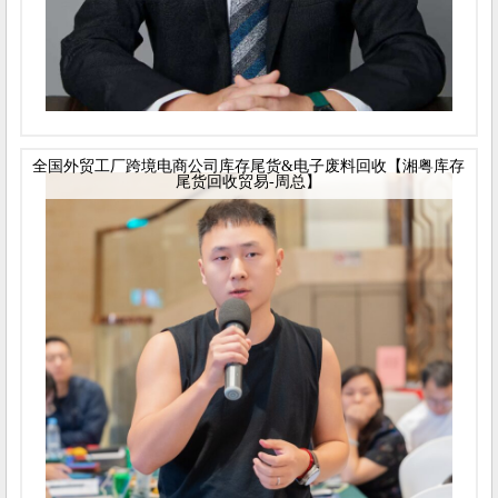
全国外贸工厂跨境电商公司库存尾货&电子废料回收【湘粤库存
尾货回收贸易-周总】