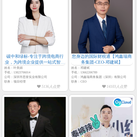
碳中和绿标-专注于跨境电商行
您身边的国际财税通【鸿鑫瑞商
业，为跨境企业提供一站式智慧
务集团-CEO-邓建斌】
解决方案【思誉-项目经理-叶美
姓名：叶美娟
姓名：邓建斌
手机：13823706014
手机：13662206789
娟】
公司：深圳市思誉实业有限公司
公司：鸿鑫瑞商务集团（深圳）有限公司
职务：项目经理
职务：CEO
5136人点赞
14103人点赞