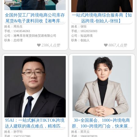
全国外贸工厂跨境电商公司库存
一站式跨境电商综合服务商【知
尾货&电子废料回收【湘粤库存
远跨境-创始人-张恒】
尾货回收贸易-周总】
姓名：周先生
姓名：张恒
手机：13418546361
手机：18520250303
公司：湘粤库存尾货回收贸易有限公司
公司：知远跨境
职务：总经理
职务：创始人
2386人点赞
8867人点赞
95AI：一站式解决TIKTOK跨境
30+全国展会、1000+跨境电商
达人建联的痛点难点，精准匹配
群、100+跨境闭门会，快来展示
精细化运营完成商家降本增效的
【跨境人脉通-总经理-郑天云】
姓名：孙宇珩
姓名：郑天云
手机：15671557380
手机：18665820020