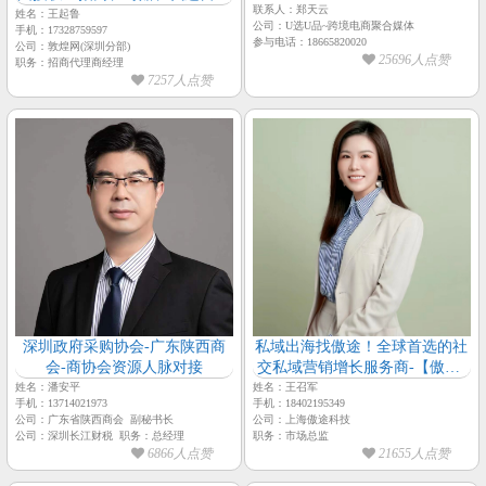
联系人：郑天云
务商
姓名：王起鲁
公司：U选U品~跨境电商聚合媒体
手机：17328759597
参与电话：18665820020
公司：敦煌网(深圳分部)
25696人点赞
职务：招商代理商经理
7257人点赞
深圳政府采购协会-广东陕西商
私域出海找傲途！全球首选的社
会-商协会资源人脉对接
交私域营销增长服务商-【傲途-
市场总监-王召军】
姓名：潘安平
姓名：王召军
手机：13714021973
手机：18402195349
公司：广东省陕西商会 副秘书长
公司：上海傲‮科途‬技
公司：深圳长江财税 职务：总经理
职务：市场总监
6866人点赞
21655人点赞