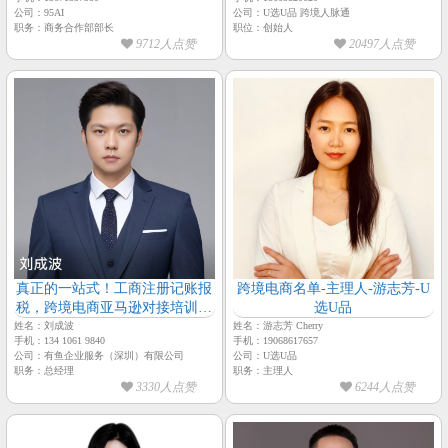
诉求【孙宇珩-95AI-主理人】
公司：95AI
公司：U选U品 跨境人脉通
职务：商务合作部部长
职位：创始人
9712人点赞
20497人点赞
真正的一站式！工商注册记账报
跨境电商名单-主理人-游志芳-U
税，跨境电商亚马逊对接培训运
选U品
营等，协助企业以最小的支出实
姓名：刘成波
姓名：游志芳 Cherry
手机：134 1061 9840
手机：19068617657
现最大的收益。
公司：有鱼企业服务（深圳）有限公司
公司：U选U品
职务：总经理
职务：主理人
3330人点赞
6244人点赞