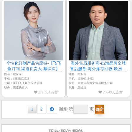
个性化订制产品供应链-【飞飞
海外售后服务商-出海品牌全球
鱼订制-渠道负责人-戴琛琛】
售后服务-海外库存回收-欧洲一
件分销-【大米云谷-总经理-闫东
姓名：戴琛琛
姓名：闫东旭
手机：15859202526
手机：13510013422
旭】
公司：厦门飞飞鱼供应链管理
公司：大米云谷海文售后服务公司
职务：渠道负责人
职务：总经理
27139人点赞
25649人点赞
Posts
1
2
跳到第
页
navigation
职务\职位/职能