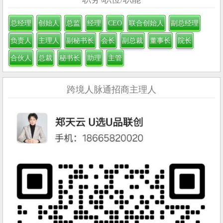
总经理
创始人
总监
经理
CEO
联合创始人
副总经理
负责人
主理人
副秘书长
会长
副总裁
董事长
院长
合伙人
总裁
秘书长
助理
主管
跨境人脉通招商主理人