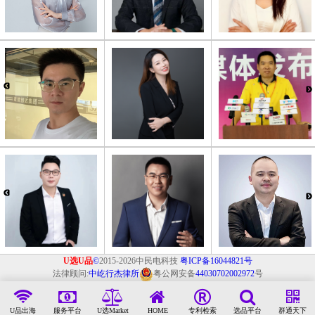
U选U品
©
2015-2026中民电科技
粤ICP备16044821号
法律顾问:
中屹行杰律所
粤公网安备
44030702002972
号
U品出海
服务平台
U选Market
HOME
专利检索
选品平台
群通天下