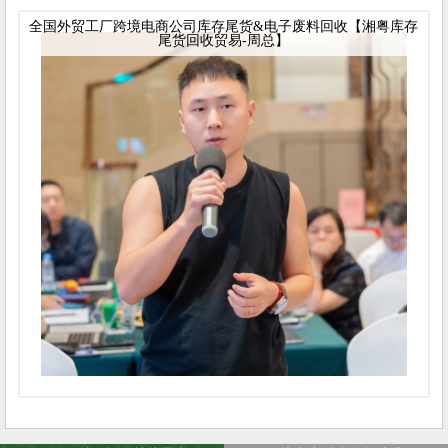
全国外贸工厂跨境电商公司库存尾货&电子废料回收【湘粤库存
尾货回收贸易-周总】