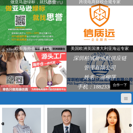
做亚马逊绿标，就找思誉
跨境电商财税合规专家
欧美海外仓一件代发
美国欧洲英国澳大利亚海运专家
深圳柏域斯浩航供应链
管理有限公司
姓名：温柳萍
合作一下
手机：18823368248