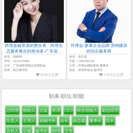
跨境金融资源的整合者、跨境生
环博会-参展企业品牌,营销建设
态服务整合的推动者-广东省跨
的综合服务商
境商品贸易协会
姓名：凌婷婷
姓名：徐元虎
手机：18520103886
手机：13682493328
公司：广东省跨境商品贸易协会
公司：环博会国际展览 董事长
职务：执行秘书长
协会：深圳跨促会 秘书长
8188人点赞
11834人点赞
职务\职位/职能
总经理
创始人
总监
经理
CEO
联合创始人
副总经理
负责人
主理人
副秘书长
会长
副总裁
董事长
院长
合伙人
总裁
秘书长
助理
主管