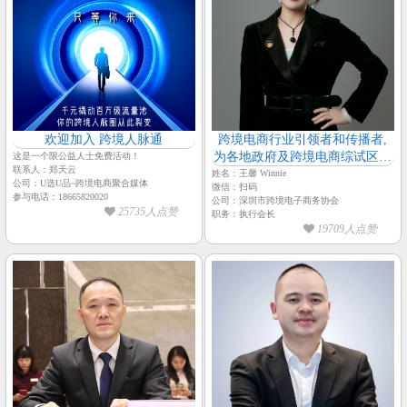
欢迎加入 跨境人脉通
跨境电商行业引领者和传播者,
为各地政府及跨境电商综试区做
这是一个限公益人士免费活动！
联系人：郑天云
专题报告-深圳市跨境电子商务
姓名：王馨 Winnie
公司：U选U品~跨境电商聚合媒体
微信：扫码
协会（深跨协）
参与电话：18665820020
公司：深圳市跨境电子商务协会
25735人点赞
职务：执行会长
19709人点赞