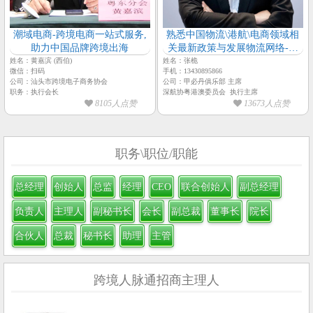
潮域电商-跨境电商一站式服务,
熟悉中国物流\港航\电商领域相
助力中国品牌跨境出海
关最新政策与发展物流网络-甲
必丹物流俱乐部
姓名：黄嘉滨 (西伯)
姓名：张桅
微信：扫码
手机：13430895866
公司：汕头市跨境电子商务协会
公司：甲必丹俱乐部 主席
职务：执行会长
深航协粤港澳委员会 执行主席
8105人点赞
13673人点赞
职务\职位/职能
总经理
创始人
总监
经理
CEO
联合创始人
副总经理
负责人
主理人
副秘书长
会长
副总裁
董事长
院长
合伙人
总裁
秘书长
助理
主管
跨境人脉通招商主理人