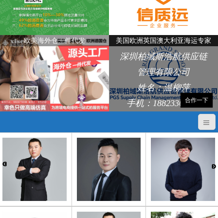
欧美海外仓一件代发
美国欧洲英国澳大利亚海运专家
深圳柏域斯浩航供应链
管理有限公司
姓名：温柳萍
合作一下
手机：18823368248