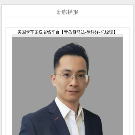
新咖播报
美国卡车派送省钱平台【青岛货马达-徐洋洋-总经理】