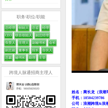
职务\职位/职能
总经理
创始人
总监
经理
CEO
联合创始人
副总经理
负责人
主理人
副秘书长
会长
副总裁
董事长
院长
合伙人
总裁
秘书长
助理
主管
跨境人脉通招商主理人
姓名：蔺长龙（浪潮
手机：18504239786
公司：浪潮跨境&浪