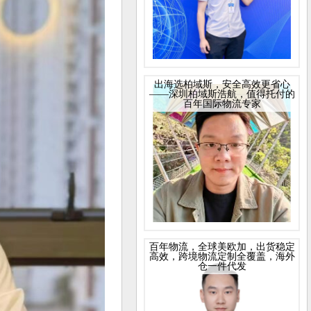
出海选柏域斯，安全高效更省心
——深圳柏域斯浩航，值得托付的
百年国际物流专家
百年物流，全球美欧加，出货稳定
高效，跨境物流定制全覆盖，海外
仓一件代发