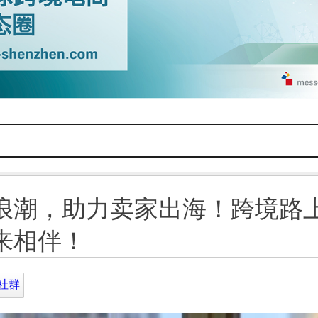
浪潮，助力卖家出海！跨境路
来相伴！
/社群