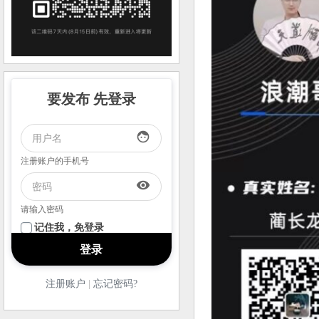
要发布 先登录
face
注册账户的手机号
visibility
请输入密码
记住我，免登录
注册账户
|
忘记密码?