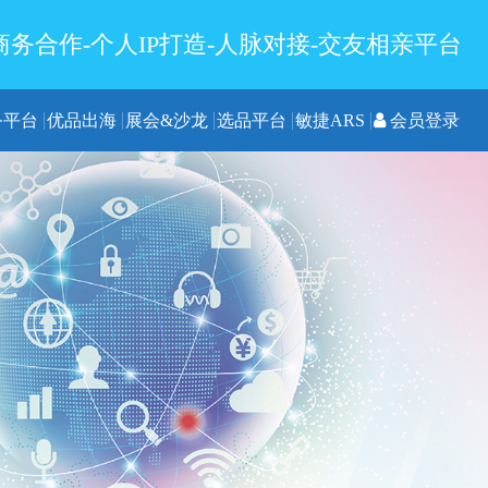
务合作-个人IP打造-人脉对接-交友相亲平台
务平台
优品出海
展会&沙龙
选品平台
敏捷ARS
会员登录