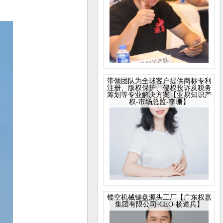
带领团队为全球客户提供商标专利
注册、版权保护、侵权投诉及税务
筹划等专业解决方案【亚易知识产
权-市场总监-李珊】
镂空机械键盘源头工厂【广东权嘉
集团有限公司-CEO-杨道兵】