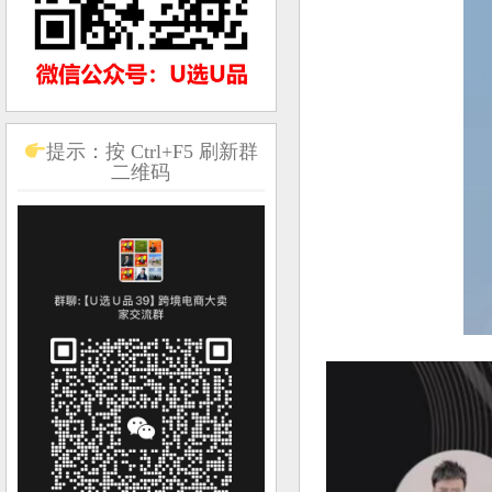
提示：按 Ctrl+F5 刷新群
二维码