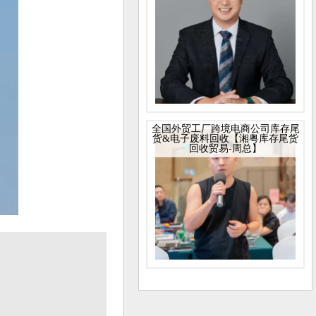
全国外贸工厂跨境电商公司库存尾
货&电子废料回收【湘粤库存尾货
回收贸易-周总】