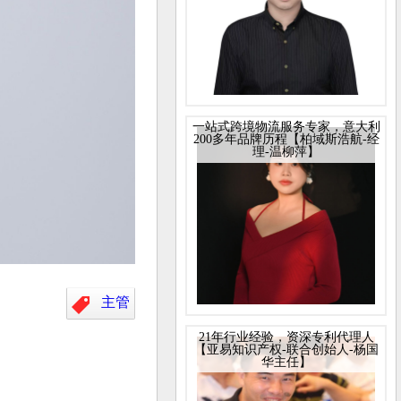
一站式跨境物流服务专家，意大利
200多年品牌历程【柏域斯浩航-经
理-温柳萍】
主管
21年行业经验，资深专利代理人
【亚易知识产权-联合创始人-杨国
华主任】