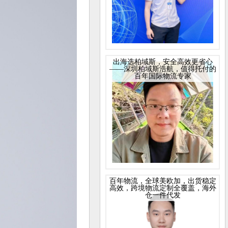
出海选柏域斯，安全高效更省心
——深圳柏域斯浩航，值得托付的
百年国际物流专家
百年物流，全球美欧加，出货稳定
高效，跨境物流定制全覆盖，海外
仓一件代发