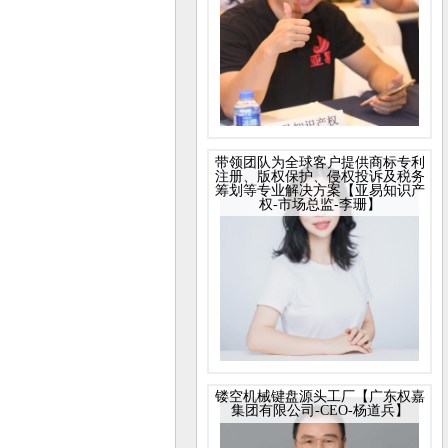
带领团队为全球客户提供商标专利
注册、版权保护、侵权投诉及税务
筹划等专业解决方案【亚易知识产
权-市场总监-李珊】
镂空机械键盘源头工厂【广东权嘉
集团有限公司-CEO-杨道兵】