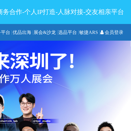
务合作-个人IP打造-人脉对接-交友相亲平台
务平台
优品出海
展会&沙龙
选品平台
敏捷ARS
会员登录