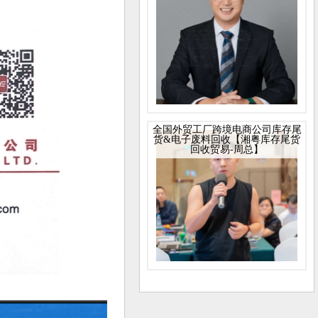
全国外贸工厂跨境电商公司库存尾
货&电子废料回收【湘粤库存尾货
回收贸易-周总】