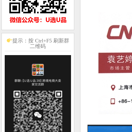
提示：按 Ctrl+F5 刷新群
二维码