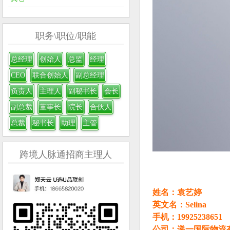
职务\职位/职能
总经理
创始人
总监
经理
CEO
联合创始人
副总经理
负责人
主理人
副秘书长
会长
副总裁
董事长
院长
合伙人
总裁
秘书长
助理
主管
跨境人脉通招商主理人
姓名：袁艺婷
英文名：Selina
手机：19925238651
公司：递一国际物流