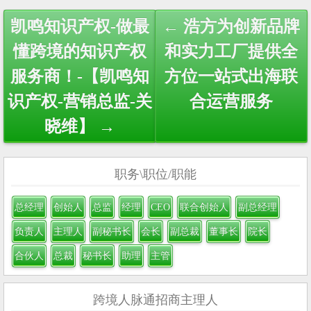
Post
凯鸣知识产权-做最
← 浩方为创新品牌
navigation
懂跨境的知识产权
和实力工厂提供全
服务商！-【凯鸣知
方位一站式出海联
识产权-营销总监-关
合运营服务
晓维】 →
职务\职位/职能
总经理
创始人
总监
经理
CEO
联合创始人
副总经理
负责人
主理人
副秘书长
会长
副总裁
董事长
院长
合伙人
总裁
秘书长
助理
主管
跨境人脉通招商主理人