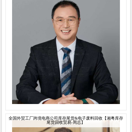
全国外贸工厂跨境电商公司库存尾货&电子废料回收【湘粤库存
尾货回收贸易-周总】