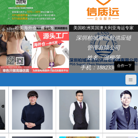
欧美海外仓一件代发
美国欧洲英国澳大利亚海运专家
深圳柏域斯浩航供应链
管理有限公司
姓名：温柳萍
合作一下
手机：18823368248