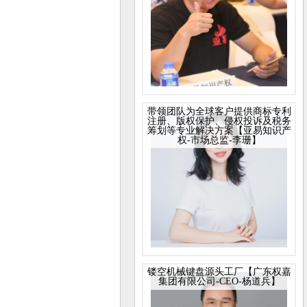
带领团队为全球客户提供商标专利
注册、版权保护、侵权投诉及税务
筹划等专业解决方案【亚易知识产
权-市场总监-李珊】
镂空机械键盘源头工厂【广东权嘉
集团有限公司-CEO-杨道兵】