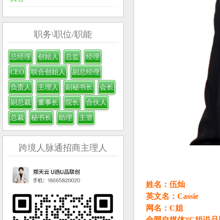
职务\职位/职能
总经理
创始人
总监
经理
CEO
联合创始人
副总经理
负责人
主理人
副秘书长
会长
副总裁
董事长
院长
合伙人
总裁
秘书长
助理
主管
跨境人脉通招商主理人
姓名：伍灿
英文名：Cassie
网名：C姐
全网自媒体“C姐说品