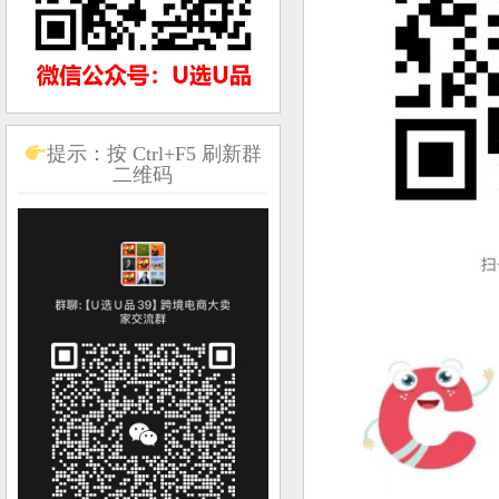
提示：按 Ctrl+F5 刷新群
二维码