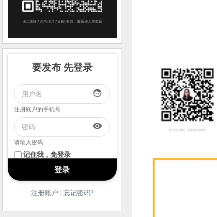
要发布 先登录
face
注册账户的手机号
visibility
请输入密码
记住我，免登录
注册账户
|
忘记密码?