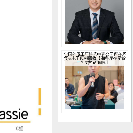
全国外贸工厂跨境电商公司库存尾
货&电子废料回收【湘粤库存尾货
回收贸易-周总】