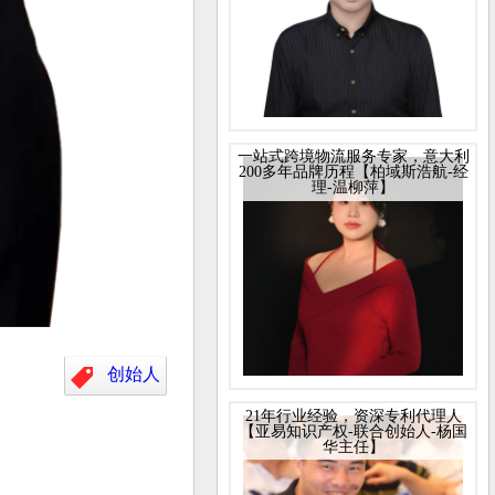
一站式跨境物流服务专家，意大利
200多年品牌历程【柏域斯浩航-经
理-温柳萍】
创始人
21年行业经验，资深专利代理人
【亚易知识产权-联合创始人-杨国
华主任】