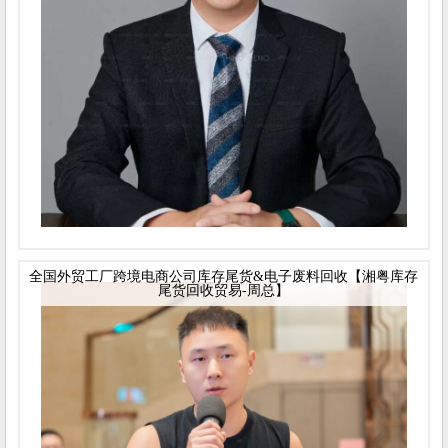
全国外贸工厂跨境电商公司库存尾货&电子废料回收【湘粤库存
尾货回收贸易-周总】