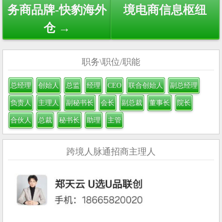
务商品牌-快豹海外
境电商信息枢纽
仓 →
职务\职位/职能
总经理
创始人
总监
经理
CEO
联合创始人
副总经理
负责人
主理人
副秘书长
会长
副总裁
董事长
院长
合伙人
总裁
秘书长
助理
主管
跨境人脉通招商主理人