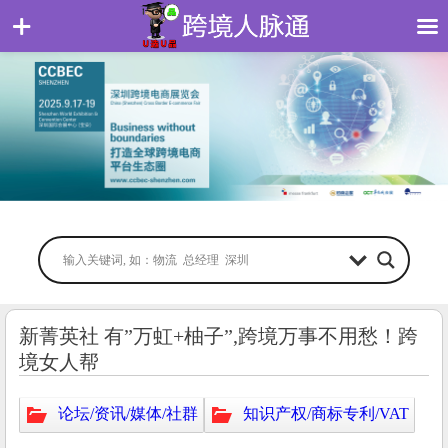
新菁英社 有”万虹+柚子”,跨境万事不用愁！跨
境女人帮
论坛/资讯/媒体/社群
知识产权/商标专利/VAT