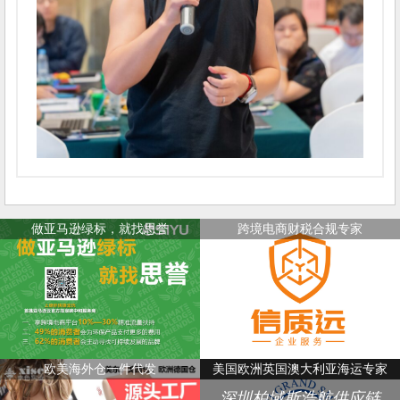
做亚马逊绿标，就找思誉
跨境电商财税合规专家
欧美海外仓一件代发
美国欧洲英国澳大利亚海运专家
深圳柏域斯浩航供应链