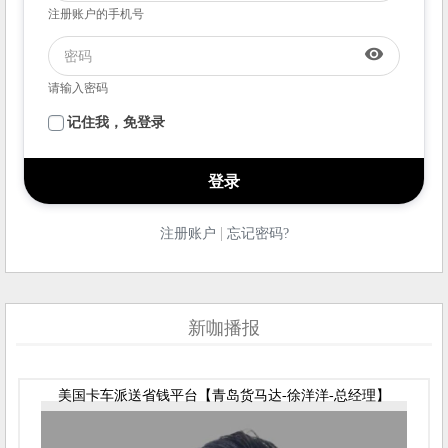
注册账户的手机号
visibility
请输入密码
记住我，免登录
|
注册账户
忘记密码?
新咖播报
美国卡车派送省钱平台【青岛货马达-徐洋洋-总经理】