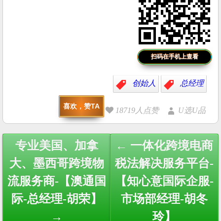
扫码在手机上查看
创始人
总经理
喜欢，赞TA
18719人点赞
U选U品
Post
专业美国、加拿
← 一体化跨境电商
navigation
大、墨西哥跨境物
税法解决服务平台-
流服务商-【澳通国
【知心意国际企服-
际-总经理-胡荣】
市场部经理-胡冬
→
玲】