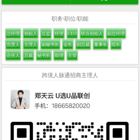
职务\职位/职能
总经理
创始人
总监
经理
CEO
联合创始人
副总经理
负责人
主理人
副秘书长
会长
副总裁
董事长
院长
合伙人
总裁
秘书长
助理
主管
跨境人脉通招商主理人