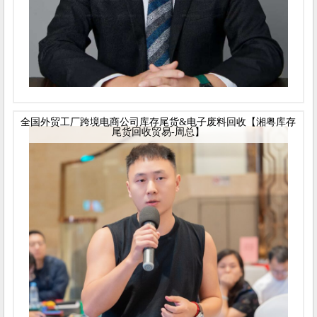
全国外贸工厂跨境电商公司库存尾货&电子废料回收【湘粤库存
尾货回收贸易-周总】