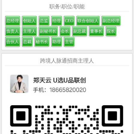
职务\职位/职能
总经理
创始人
总监
经理
CEO
联合创始人
副总经理
负责人
主理人
副秘书长
会长
副总裁
董事长
院长
合伙人
总裁
秘书长
助理
主管
跨境人脉通招商主理人