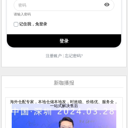
visibility
请输入密码
记住我，免登录
|
注册账户
忘记密码?
新咖播报
海外仓配专家，本地仓储本地发，时效稳、价格优、服务全，
一站式解决售后