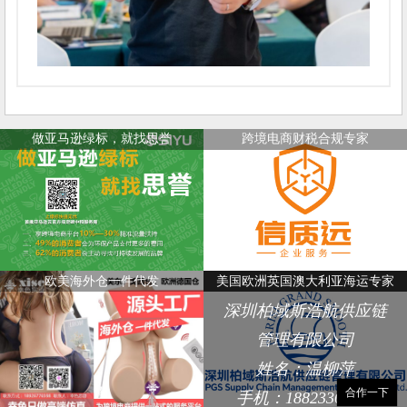
做亚马逊绿标，就找思誉
跨境电商财税合规专家
欧美海外仓一件代发
美国欧洲英国澳大利亚海运专家
深圳柏域斯浩航供应链
管理有限公司
姓名：温柳萍
合作一下
手机：18823368248