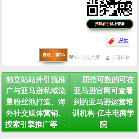
扫码在手机上查看
总监
喜欢，赞TA
6132人点赞
U选U品
Post
独立站站外引流推
← 屈指可数的可在
navigation
广与亚马逊私域流
亚马逊官网可查看
量粉丝池打造、海
到的亚马逊运营培
外社交媒体营销、
训机构-亿丰电商学
搜索引擎推广等 →
院