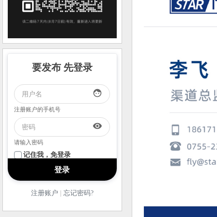
要发布 先登录
face
注册账户的手机号
visibility
请输入密码
记住我，免登录
注册账户
|
忘记密码?