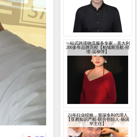
一站式跨境物流服务专家，意大利
200多年品牌历程【柏域斯浩航-经
理-温柳萍】
21年行业经验，资深专利代理人
【亚易知识产权-联合创始人-杨国
华主任】