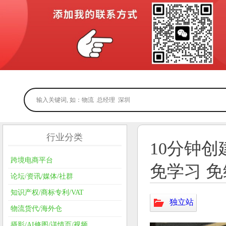
行业分类
10分钟创
跨境电商平台
免学习 
论坛/资讯/媒体/社群
知识产权/商标专利/VAT
独立站
物流货代/海外仓
摄影/AI修图/详情页/视频