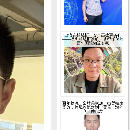
出海选柏域斯，安全高效更省心
——深圳柏域斯浩航，值得托付的
百年国际物流专家
百年物流，全球美欧加，出货稳定
高效，跨境物流定制全覆盖，海外
仓一件代发