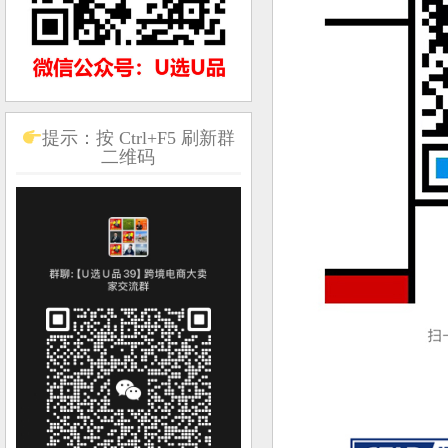
提示：按 Ctrl+F5 刷新群
二维码