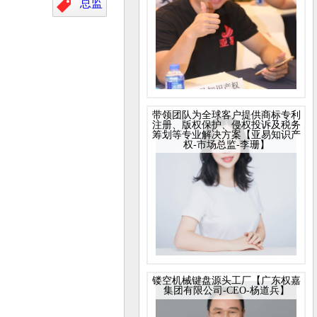
总监
带领团队为全球客户提供商标专利
注册、版权保护、侵权投诉及税务
筹划等专业解决方案【亚易知识产
权-市场总监-李珊】
镂空机械键盘源头工厂【广东权嘉
集团有限公司-CEO-杨道兵】