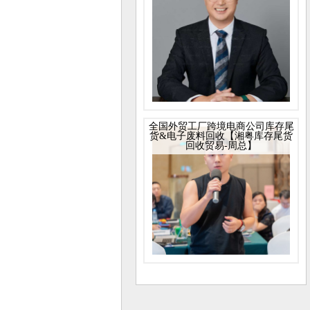
全国外贸工厂跨境电商公司库存尾
货&电子废料回收【湘粤库存尾货
回收贸易-周总】