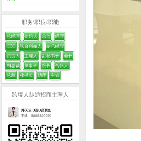
职务\职位/职能
总经理
创始人
总监
经理
CEO
联合创始人
副总经理
负责人
主理人
副秘书长
会长
副总裁
董事长
院长
合伙人
总裁
秘书长
助理
主管
跨境人脉通招商主理人