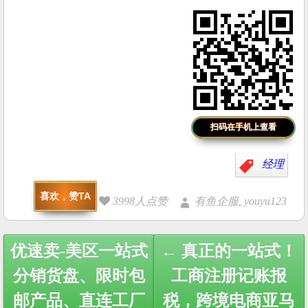
扫码在手机上查看
经理
喜欢，赞TA
3998人点赞
有鱼企服, youyu123
Post
优速卖-美区一站式
← 真正的一站式！
navigation
分销货盘、限时包
工商注册记账报
邮产品、直连工厂
税，跨境电商亚马