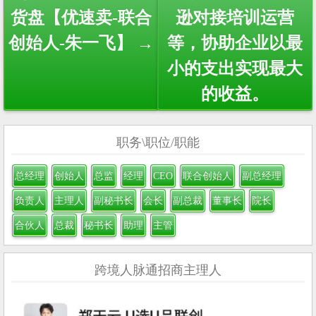
货盘【优速卖-联合
逊对接培训运营
创始人-朱一飞】 →
等，协助企业以最
小的支出实现最大
的收益。
职务\职位/职能
总经理
创始人
总监
经理
CEO
联合创始人
副总经理
负责人
主理人
副秘书长
会长
副总裁
董事长
院长
合伙人
总裁
秘书长
助理
主管
跨境人脉通招商主理人