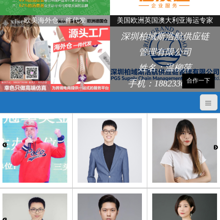
欧美海外仓一件代发
美国欧洲英国澳大利亚海运专家
深圳柏域斯浩航供应链
管理有限公司
姓名：温柳萍
合作一下
手机：18823368248