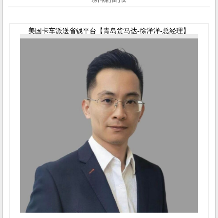
美国卡车派送省钱平台【青岛货马达-徐洋洋-总经理】