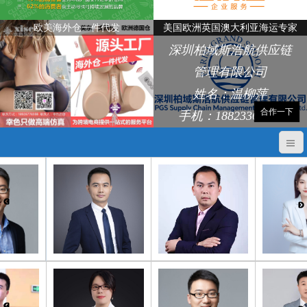
欧美海外仓一件代发
美国欧洲英国澳大利亚海运专家
深圳柏域斯浩航供应链
管理有限公司
姓名：温柳萍
合作一下
手机：18823368248