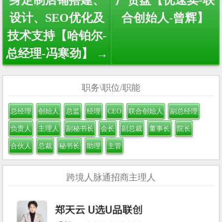
设计、SEO优化及
合创始人-曾辉】
技术支持【哈铂尔-
总经理-冯寒劲】 →
职务\职位/职能
总经理
创始人
总监
经理
CEO
联合创始人
副总经理
负责人
主理人
副秘书长
会长
副总裁
董事长
院长
合伙人
总裁
秘书长
助理
主管
跨境人脉通招商主理人