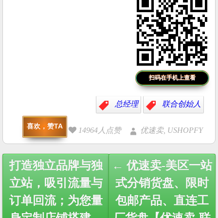
扫码在手机上查看
总经理
联合创始人
喜欢，赞TA
14964人点赞
优速卖, USHOPFY
Post
打造独立品牌与独
← 优速卖-美区一站
navigation
立站，吸引流量与
式分销货盘、限时
订单回流；为您量
包邮产品、直连工
身定制店铺搭建、
厂货盘【优速卖-联