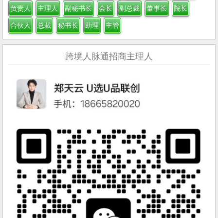
负责人
主理人
副秘书长
会长
副总裁
董事长
院长
合伙人
总裁
秘书长
助理
主管
跨境人脉通招商主理人