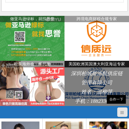
做亚马逊绿标，就找思誉
跨境电商财税合规专家
欧美海外仓一件代发
美国欧洲英国澳大利亚海运专家
深圳柏域斯浩航供应链
管理有限公司
姓名：温柳萍
合作一下
手机：18823368248