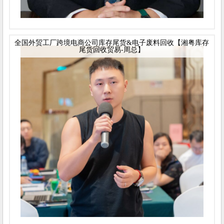
全国外贸工厂跨境电商公司库存尾货&电子废料回收【湘粤库存
尾货回收贸易-周总】