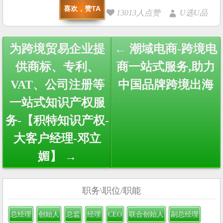
喜欢，赞TA
13013人点赞
U选U品
Post
为跨境贸易企业提
← 潮域电商-跨境电
navigation
供商标、专利、
商一站式服务,助力
VAT、公司注册等
中国品牌跨境出海
一站式知识产权服
务-【积特知识产权-
大客户经理-邓立
媚】 →
职务\职位/职能
总经理
创始人
总监
经理
CEO
联合创始人
副总经理