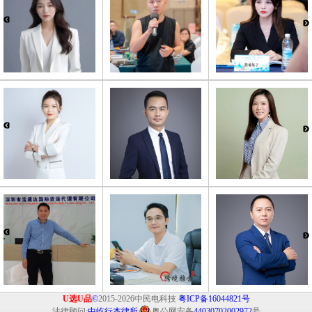
U选U品
©
2015-2026中民电科技
粤ICP备16044821号
法律顾问:
中屹行杰律所
粤公网安备
44030702002972
号