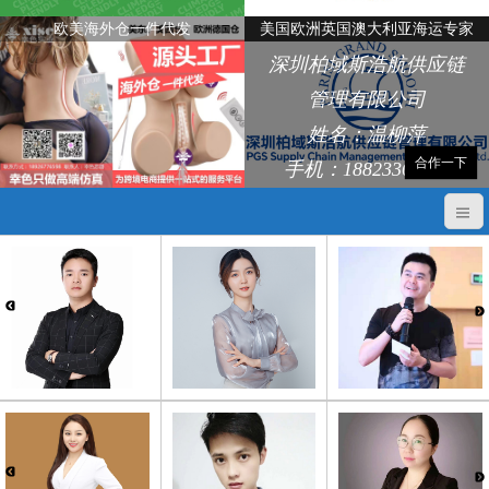
欧美海外仓一件代发
美国欧洲英国澳大利亚海运专家
深圳柏域斯浩航供应链
管理有限公司
姓名：温柳萍
合作一下
手机：18823368248