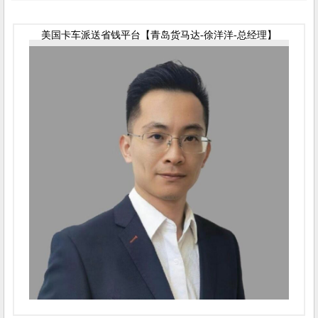
美国卡车派送省钱平台【青岛货马达-徐洋洋-总经理】