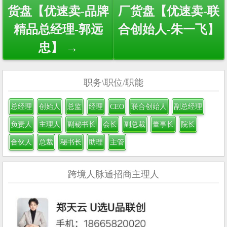
货盘【优速卖-品牌
厂货盘【优速卖-联
精品总经理-郭远
合创始人-朱一飞】
忠】 →
职务\职位/职能
总经理
创始人
总监
经理
CEO
联合创始人
副总经理
负责人
主理人
副秘书长
会长
副总裁
董事长
院长
合伙人
总裁
秘书长
助理
主管
跨境人脉通招商主理人