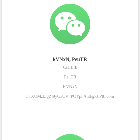
kVNxN, PeuTR
CsHEfb
PeuTR
KVNxN
3FXUMzkJgZl9yGaUVnPOYpnAntl@c8Pl8.com