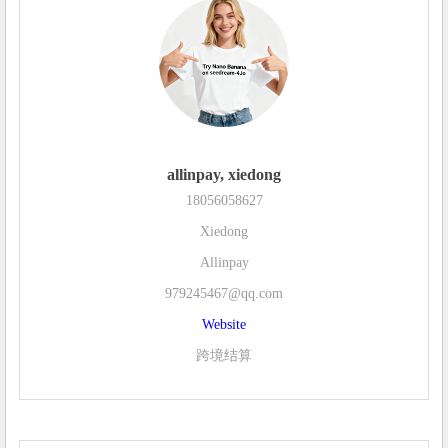
allinpay, xiedong
18056058627
Xiedong
Allinpay
979245467@qq.com
Website
跨境结算