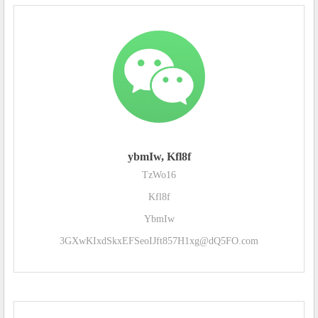
ybmIw, Kfl8f
TzWo16
Kfl8f
YbmIw
3GXwKIxdSkxEFSeoIJft857H1xg@dQ5FO.com