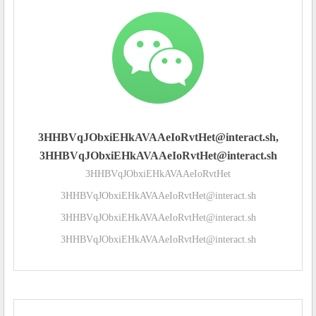
3HHBVqJObxiEHkAVAAeIoRvtHet@interact.sh,
3HHBVqJObxiEHkAVAAeIoRvtHet@interact.sh
3HHBVqJObxiEHkAVAAeIoRvtHet
3HHBVqJObxiEHkAVAAeIoRvtHet@interact.sh
3HHBVqJObxiEHkAVAAeIoRvtHet@interact.sh
3HHBVqJObxiEHkAVAAeIoRvtHet@interact.sh