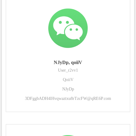
NJyDp, qoiiV
User_r2vv1
QoiiV
NJyDp
3DFggbADH4lHvqwaztxu8rTzcFW@qRE6P.com