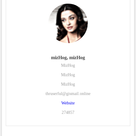
mizHog, mizHog
MizHog
MizHog
MizHog
thruserful@gismail.online
Website
274857