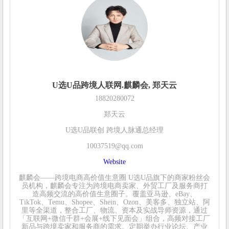
U选U品跨境人联网.麒麟会, 郑天云
18820280072
郑天云
U选U品联创 跨境人脉通总经理
10037519@qq.com
Website
麒麟会——跨境电商高价值生意圈 U选U品旗下的商家粉丝会
员机构，麒麟会专注为跨境电商卖家、外贸工厂及服务商打
造高频交流的高价值生意圈子。覆盖亚马逊、eBay、
TikTok、Temu、Shopee、Shein、Ozon、美客多、独立站、阿
里等全渠道，整合工厂、物流、资本及实战导师资源，通过
「互联网+微信千群+会展+线下见面会」组合，高频对接工厂
新品与跨境卖家和服务商的需求。定期举办行业论坛、产业