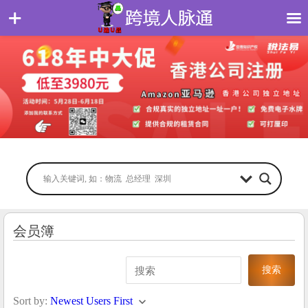
会员簿
Sort by:
Newest Users First
keyboard_arrow_down