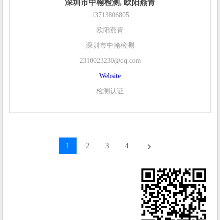
深圳市中翰检测, 欧阳燕青
13713806805
欧阳燕青
深圳市中翰检测
2310023230@qq.com
Website
检测认证
1
2
3
4
keyboard_arrow_right