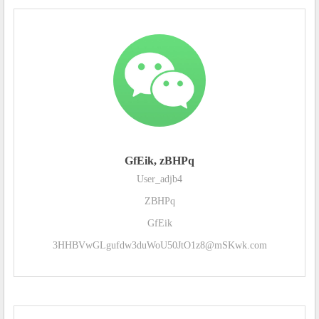
GfEik, zBHPq
User_adjb4
ZBHPq
GfEik
3HHBVwGLgufdw3duWoU50JtO1z8@mSKwk.com