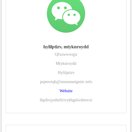
hylilptizv, mtyknroydd
Qfxzwwwqju
Mtyknroydd
Hylilptizv
psjmwtqh@immenseignite.info
Website
lhpihvjynhelfrrrykhgslwdetsvxi