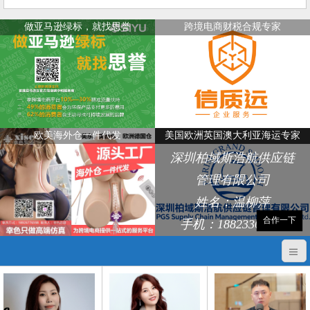
做亚马逊绿标，就找思誉
跨境电商财税合规专家
欧美海外仓一件代发
美国欧洲英国澳大利亚海运专家
深圳柏域斯浩航供应链
管理有限公司
姓名：温柳萍
合作一下
手机：18823368248