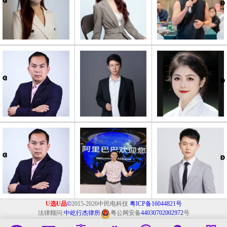
U选U品
©
2015-2026中民电科技
粤ICP备16044821号
法律顾问:
中屹行杰律所
粤公网安备
44030702002972
号