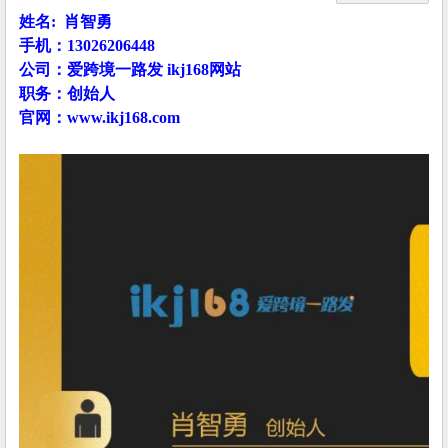
姓名: 肖智勇
手机：13026206448
公司：爱跨境一路发 ikj168网站
职务：创始人
官网：
www.ikj168.com