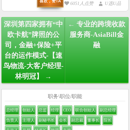
喜欢，赞TA
6051人点赞
U选U品
Post
深圳第四家拥有“中
← 专业的跨境收款
navigation
欧卡航”牌照的公
服务商-AsiaBill金
司，金融+保险+平
融
台的运作模式-【速
鸟物流-大客户经理-
林明冠】 →
职务\职位/职能
总经理
创始人
总监
经理
CEO
联合创始人
副总经理
负责人
主理人
副秘书长
会长
副总裁
董事长
院长