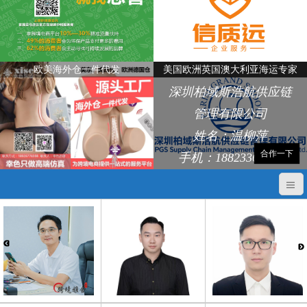
欧美海外仓一件代发
美国欧洲英国澳大利亚海运专家
深圳柏域斯浩航供应链
管理有限公司
姓名：温柳萍
合作一下
手机：18823368248