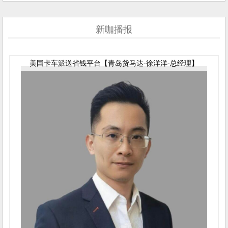
新咖播报
美国卡车派送省钱平台【青岛货马达-徐洋洋-总经理】