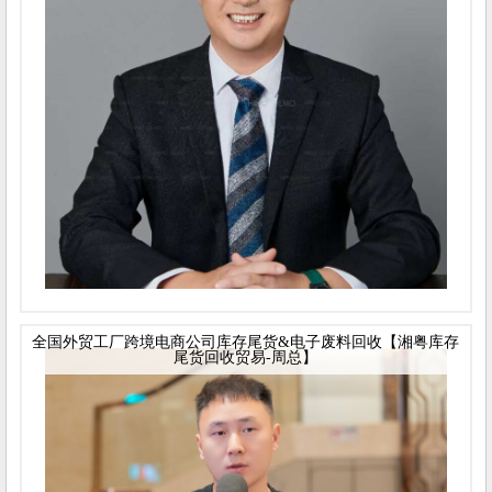
全国外贸工厂跨境电商公司库存尾货&电子废料回收【湘粤库存
尾货回收贸易-周总】