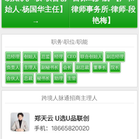
始人-杨国华主任】
律师事务所-律师-段
→
艳梅】
职务\职位/职能
总经理
创始人
总监
经理
CEO
联合创始人
副总经理
负责人
主理人
副秘书长
会长
副总裁
董事长
院长
合伙人
总裁
秘书长
助理
主管
跨境人脉通招商主理人