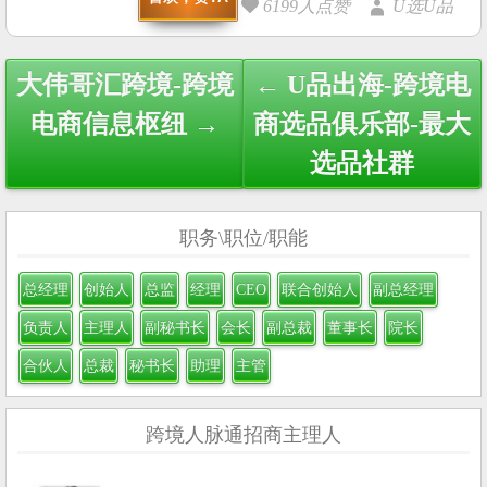
6199人点赞
U选U品
Post
大伟哥汇跨境-跨境
← U品出海-跨境电
navigation
电商信息枢纽 →
商选品俱乐部-最大
选品社群
职务\职位/职能
总经理
创始人
总监
经理
CEO
联合创始人
副总经理
负责人
主理人
副秘书长
会长
副总裁
董事长
院长
合伙人
总裁
秘书长
助理
主管
跨境人脉通招商主理人