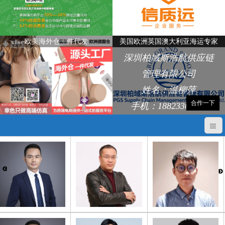
欧美海外仓一件代发
美国欧洲英国澳大利亚海运专家
深圳柏域斯浩航供应链
管理有限公司
姓名：温柳萍
合作一下
手机：18823368248