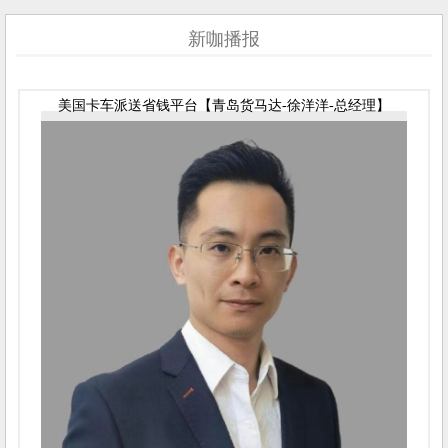
新咖播报
美国卡车派送省钱平台【青岛货马达-徐洋洋-总经理】