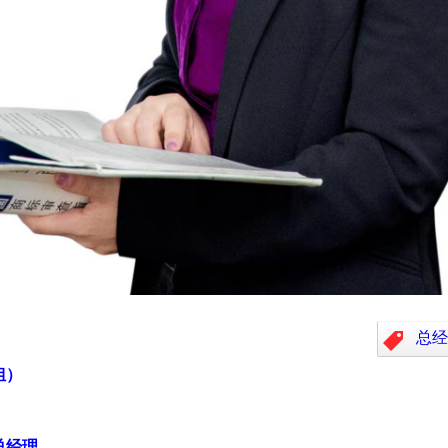
总
姐）
总经理