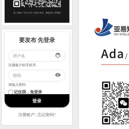
要发布 先登录
face
注册账户的手机号
visibility
请输入密码
记住我，免登录
注册账户
|
忘记密码?