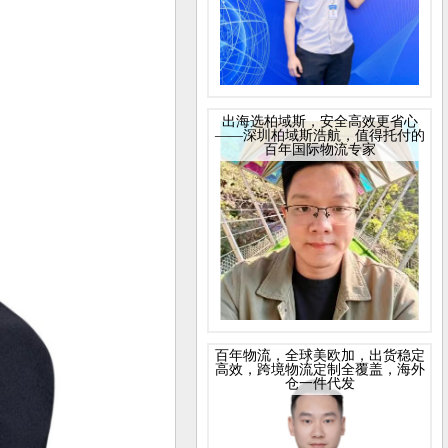
出海选柏域斯，安全高效更省心
——深圳柏域斯浩航，值得托付的
百年国际物流专家
百年物流，全球美欧加，出货稳定
高效，跨境物流定制全覆盖，海外
仓一件代发