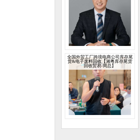
全国外贸工厂跨境电商公司库存尾
货&电子废料回收【湘粤库存尾货
回收贸易-周总】