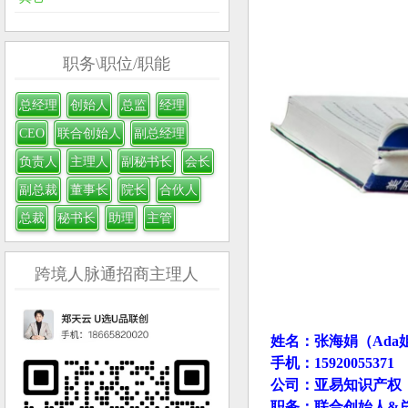
职务\职位/职能
总经理
创始人
总监
经理
CEO
联合创始人
副总经理
负责人
主理人
副秘书长
会长
副总裁
董事长
院长
合伙人
总裁
秘书长
助理
主管
跨境人脉通招商主理人
姓名：张海娟（Ada
手机：15920055371
公司：亚易知识产权
职务：联合创始人&