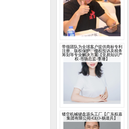
带领团队为全球客户提供商标专利
注册、版权保护、侵权投诉及税务
筹划等专业解决方案【亚易知识产
权-市场总监-李珊】
镂空机械键盘源头工厂【广东权嘉
集团有限公司-CEO-杨道兵】