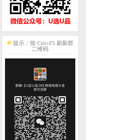
提示：按 Ctrl+F5 刷新群
二维码