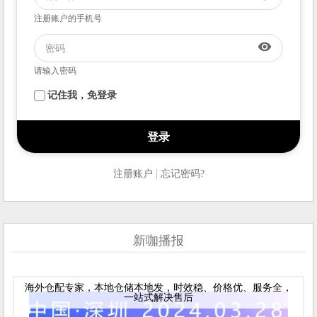
注册账户的手机号
visibility
请输入密码
记住我，免登录
|
注册账户
忘记密码?
新咖播报
海外仓配专家，本地仓储本地发，时效稳、价格优、服务全，
一站式解决售后