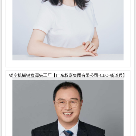
镂空机械键盘源头工厂【广东权嘉集团有限公司-CEO-杨道兵】