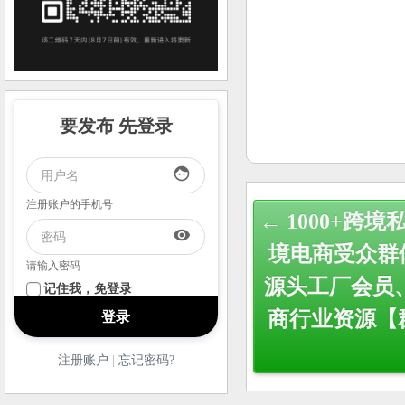
要发布 先登录
face
Post
注册账户的手机号
← 1000+跨境
navigation
visibility
境电商受众群体
请输入密码
源头工厂会员
记住我，免登录
商行业资源【
注册账户
|
忘记密码?