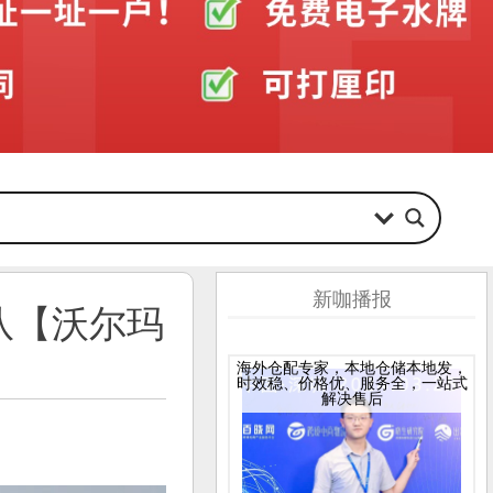
新咖播报
队【沃尔玛
海外仓配专家，本地仓储本地发，
时效稳、价格优、服务全，一站式
解决售后