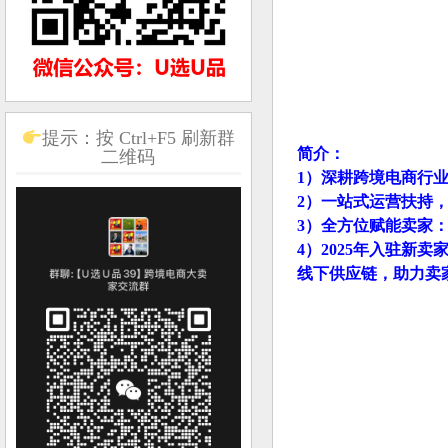
提示：按 Ctrl+F5 刷新群
简介：
二维码
1）深耕跨境电商行
2）一站式运营扶持
3）全方位赋能卖家
4）2025年入驻新
线下供应链，助力卖