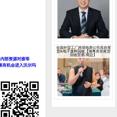
全国外贸工厂跨境电商公司库存尾
货&电子废料回收【湘粤库存尾货
回收贸易-周总】
、内部资源对接等
后续有机会进入沃尔玛