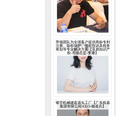
带领团队为全球客户提供商标专利
注册、版权保护、侵权投诉及税务
筹划等专业解决方案【亚易知识产
权-市场总监-李珊】
镂空机械键盘源头工厂【广东权嘉
集团有限公司-CEO-杨道兵】