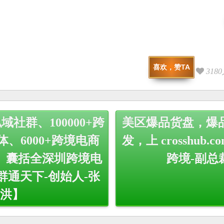
喜欢，赞TA
318
私域社群、100000+跨
美区爆品货盘，爆
、6000+跨境电商
发，上 crosshub.
、囊括全深圳跨境电
跨境-副总
群通天下-创始人-张
洪】