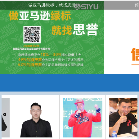
做亚马逊绿标，就找思誉
跨