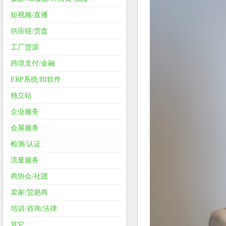
短视频/直播
供应链/货盘
工厂货源
跨境支付/金融
ERP系统/BI软件
独立站
企业服务
会展服务
检测/认证
流量服务
商协会/社团
卖家/贸易商
培训/咨询/法律
其它