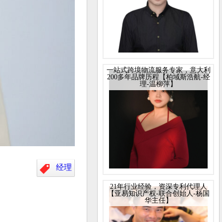
一站式跨境物流服务专家，意大利
200多年品牌历程【柏域斯浩航-经
理-温柳萍】
经理
21年行业经验，资深专利代理人
【亚易知识产权-联合创始人-杨国
华主任】