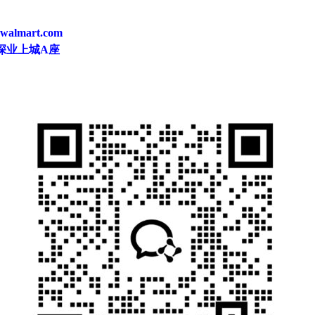
almart.com
深业上城A座