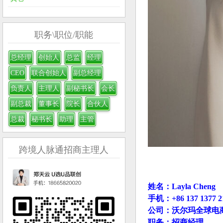
职务\职位/职能
总经理
创始人
总监
经理
CEO
联合创始人
副总经理
负责人
主理人
副秘书长
会长
副总裁
董事长
院长
合伙人
总裁
秘书长
助理
主管
跨境人脉通招商主理人
姓名：Layla Cheng
手机：+86 137 1377 2
公司：沃尔玛全球电
职务：招商经理