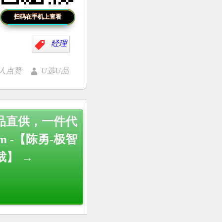
扫码在手机上查看
经理
0人点赞
U选U品
品直供，一件代
com -【陈勇-极智
裁】 →