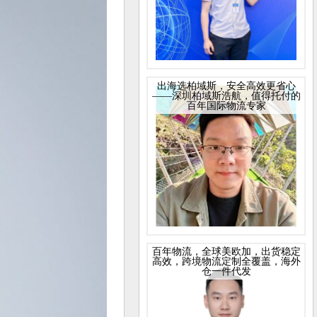
出海选柏域斯，安全高效更省心
——深圳柏域斯浩航，值得托付的
百年国际物流专家
百年物流，全球美欧加，出货稳定
高效，跨境物流定制全覆盖，海外
仓一件代发