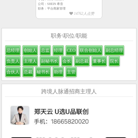
公司：SHEIN 希音
职务：平台商家管理
14762人点赞
职务\职位/职能
总经理
创始人
总监
经理
CEO
联合创始人
副总经理
负责人
主理人
副秘书长
会长
副总裁
董事长
院长
合伙人
总裁
秘书长
助理
主管
跨境人脉通招商主理人