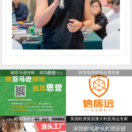
做亚马逊绿标，就找思誉
跨境电商财税合规专家
欧美海外仓一件代发
美国欧洲英国澳大利亚海运专家
深圳柏域斯浩航供应链