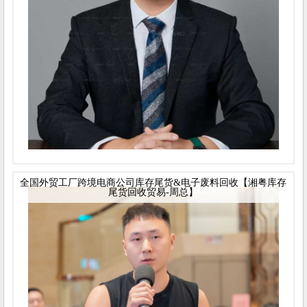
全国外贸工厂跨境电商公司库存尾货&电子废料回收【湘粤库存
尾货回收贸易-周总】