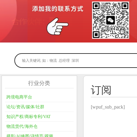
行业分类
订阅
跨境电商平台
[wpuf_sub_pack]
论坛/资讯/媒体/社群
知识产权/商标专利/VAT
物流货代/海外仓
摄影/AI修图/详情页/视频