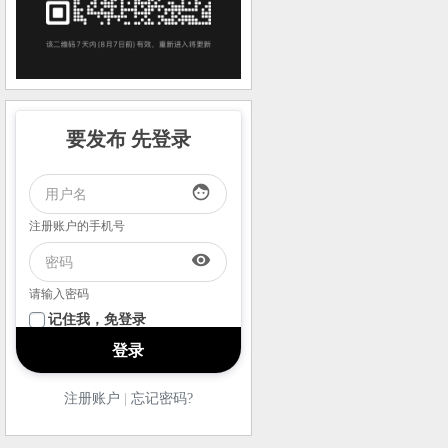
要发布 先登录
face
注册账户的手机号
visibility
请输入密码
记住我，免登录
注册账户
|
忘记密码?