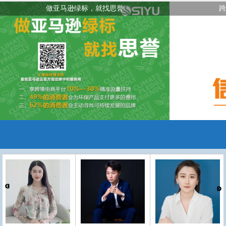
做亚马逊绿标，就找思誉
跨