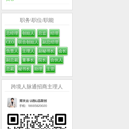
职务\职位/职能
总经理
创始人
总监
经理
CEO
联合创始人
副总经理
负责人
主理人
副秘书长
会长
副总裁
董事长
院长
合伙人
总裁
秘书长
助理
主管
跨境人脉通招商主理人