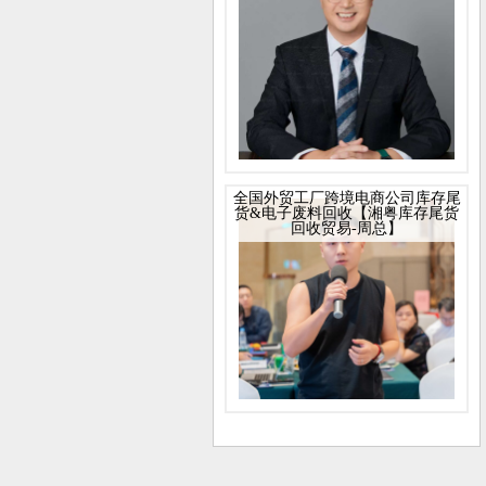
全国外贸工厂跨境电商公司库存尾
货&电子废料回收【湘粤库存尾货
回收贸易-周总】