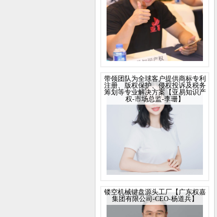
带领团队为全球客户提供商标专利
注册、版权保护、侵权投诉及税务
筹划等专业解决方案【亚易知识产
权-市场总监-李珊】
镂空机械键盘源头工厂【广东权嘉
集团有限公司-CEO-杨道兵】