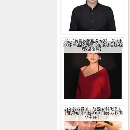
一站式跨境物流服务专家，意大利
200多年品牌历程【柏域斯浩航-经
理-温柳萍】
21年行业经验，资深专利代理人
【亚易知识产权-联合创始人-杨国
华主任】