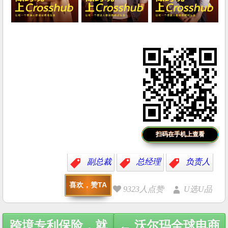
扫码在手机上查看
副总裁
总经理
负责人
喜欢，赞TA
9323人点赞
U选U品
Post
跨境专利保险，就
← 沃尔玛全球电商