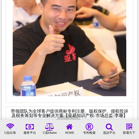
带领团队为全球客户提供商标专利注册、版权保护、侵权投诉
及税务筹划等专业解决方案【亚易知识产权-市场总监-李珊】
U品出海
服务平台
U选Market
HOME
专利检索
选品平台
群通天下