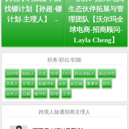
navigation
找镖计划【孙超-镖
生态伙伴拓展与管
计划-主理人】 →
理团队【沃尔玛全
球电商-招商顾问-
Layla Cheng】
职务\职位/职能
总经理
创始人
总监
经理
CEO
联合创始人
副总经理
负责人
主理人
副秘书长
会长
副总裁
董事长
院长
合伙人
总裁
秘书长
助理
主管
跨境人脉通招商主理人