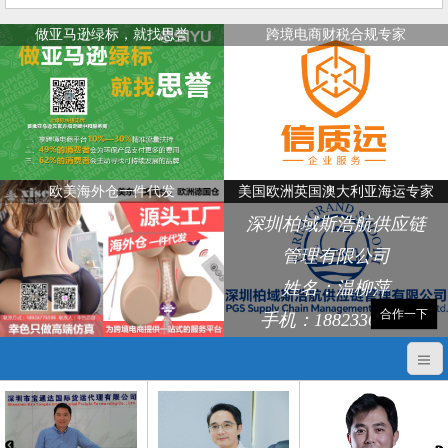
做亚马逊绿标，就找思誉
跨境电商财税合规专家
欧美海外仓一件代发
美国欧洲英国澳大利亚海运专家
深圳柏域斯浩航供应链
管理有限公司
姓名：温柳萍
合作一下
手机：18823368248