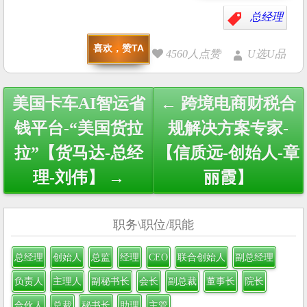
总经理
喜欢，赞TA
4560人点赞
U选U品
Post
美国卡车AI智运省
← 跨境电商财税合
navigation
钱平台-“美国货拉
规解决方案专家-
拉”【货马达-总经
【信质远-创始人-章
理-刘伟】 →
丽霞】
职务\职位/职能
总经理
创始人
总监
经理
CEO
联合创始人
副总经理
负责人
主理人
副秘书长
会长
副总裁
董事长
院长
合伙人
总裁
秘书长
助理
主管