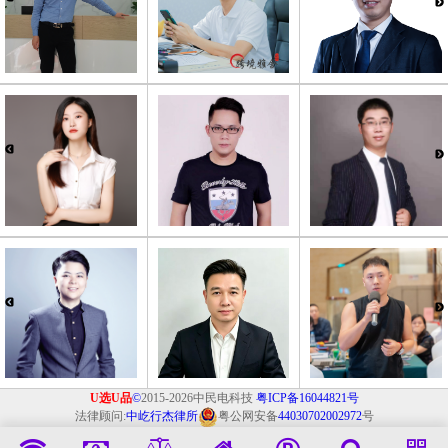
U选U品
©
2015-2026中民电科技
粤ICP备16044821号
法律顾问:
中屹行杰律所
粤公网安备
44030702002972
号