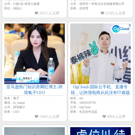
册等设计【一禾高过传媒-总经
公司：U选U品 跨境人脉通
公司：深圳市一禾高过文化传媒有限公司
理-袁家乐】
职位：创始人
职务：总经理
20517人点赞
12305人点赞
亚马逊热门知识类网红博主-跨
OgCloud-国际云手机、直播专
境氧子CEO
线，让跨境电商从此没有IT难题
姓名：氧子
姓名：Jay
微信：kj_yangzi
手机：18826103793
公司：跨境氧子
公司：OgCloud
职务：CEO
职务：生态合作总监
13643人点赞
4964人点赞