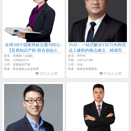
全球200个国家商标注册与转让-
95AI：一站式解决TIKTOK跨境
【亚易知识产权-联合创始人-
达人建联的痛点难点，精准匹配
Ada姐】
精细化运营完成商家降本增效的
姓名：张海娟（Ada姐）
姓名：孙宇珩
手机：15920055371
手机：15671557380
诉求【孙宇珩-95AI-主理人】
公司：亚易知识产权
公司：95AI
职务：联合创始人&总经理
职务：商务合作部部长
5072人点赞
9730人点赞