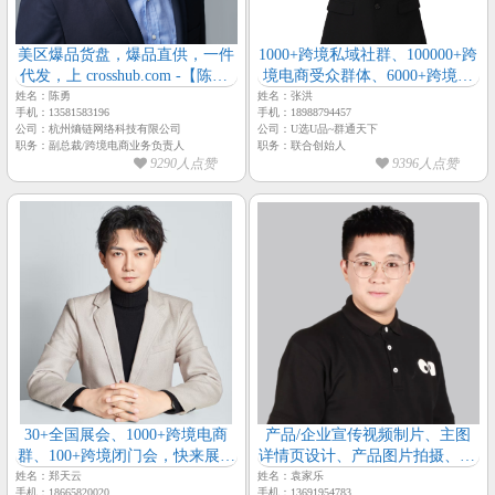
美区爆品货盘，爆品直供，一件
1000+跨境私域社群、100000+跨
代发，上 crosshub.com -【陈勇-
境电商受众群体、6000+跨境电
极智跨境-副总裁】
商源头工厂会员、囊括全深圳跨
姓名：陈勇
姓名：张洪
手机：13581583196
手机：18988794457
境电商行业资源【群通天下-创
公司：杭州熵链网络科技有限公司
公司：U选U品~群通天下
始人-张洪】
职务：副总裁/跨境电商业务负责人
职务：联合创始人
9290人点赞
9396人点赞
30+全国展会、1000+跨境电商
产品/企业宣传视频制片、主图
群、100+跨境闭门会，快来展示
详情页设计、产品图片拍摄、3D
【跨境人脉通-总经理-郑天云】
建模动画渲染、包装印刷企业画
姓名：郑天云
姓名：袁家乐
手机：18665820020
手机：13691954783