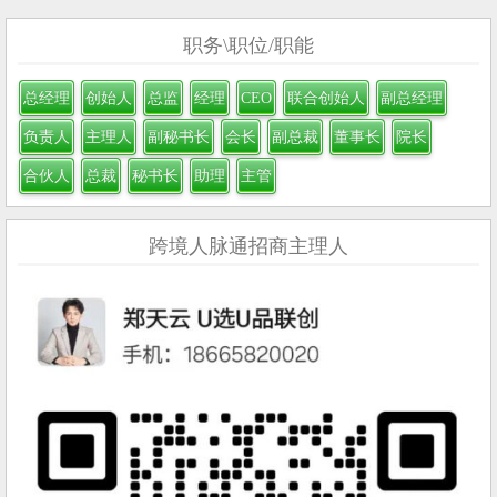
职务\职位/职能
总经理
创始人
总监
经理
CEO
联合创始人
副总经理
负责人
主理人
副秘书长
会长
副总裁
董事长
院长
合伙人
总裁
秘书长
助理
主管
跨境人脉通招商主理人