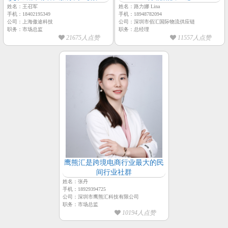
市场总监-王召军】
姓名：王召军
姓名：路力娜 Lina
手机：18402195349
手机：18948782094
公司：上海傲‮科途‬技
公司：深圳市佰汇国际物流供应链
职务：市场总监
职务：总经理
21675人点赞
11557人点赞
鹰熊汇是跨境电商行业最大的民
间行业社群
姓名：张丹
手机：18929394725
公司：深圳市鹰熊汇科技有限公司
职务：市场总监
10194人点赞