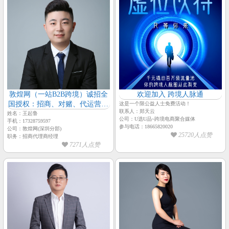
敦煌网（一站B2B跨境）诚招全
欢迎加入 跨境人脉通
国授权：招商、对赌、代运营服
这是一个限公益人士免费活动！
联系人：郑天云
务商
姓名：王起鲁
公司：U选U品~跨境电商聚合媒体
手机：17328759597
参与电话：18665820020
公司：敦煌网(深圳分部)
25720人点赞
职务：招商代理商经理
7271人点赞