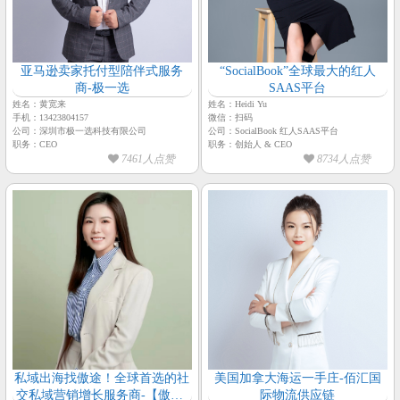
亚马逊卖家托付型陪伴式服务
“SocialBook”全球最大的红人
商-极一选
SAAS平台
姓名：黄宽来
姓名：Heidi Yu
手机：13423804157
微信：扫码
公司：深圳市极一选科技有限公司
公司：SocialBook 红人SAAS平台
职务：CEO
职务：创始人 & CEO
7461人点赞
8734人点赞
私域出海找傲途！全球首选的社
美国加拿大海运一手庄-佰汇国
交私域营销增长服务商-【傲途-
际物流供应链