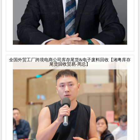
全国外贸工厂跨境电商公司库存尾货&电子废料回收【湘粤库存
尾货回收贸易-周总】