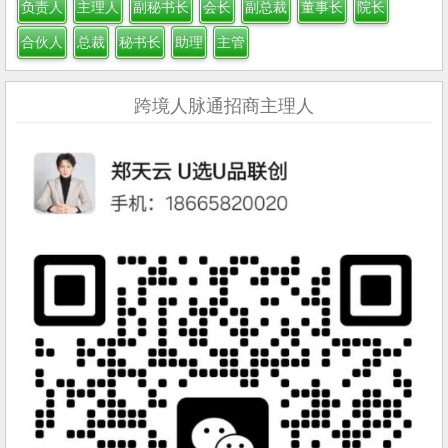
负责人
主理人
副秘书长
会长
副总裁
董事长
院长
合伙人
总裁
秘书长
助理
主管
跨境人脉通招商主理人