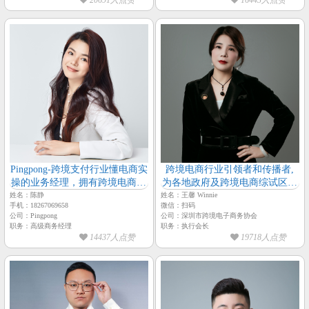
20691人点赞
16443人点赞
Pingpong-跨境支付行业懂电商实
跨境电商行业引领者和传播者,
操的业务经理，拥有跨境电商各
为各地政府及跨境电商综试区做
环节优势资源
专题报告-深圳市跨境电子商务
姓名：陈静
姓名：王馨 Winnie
手机：18267069658
微信：扫码
协会（深跨协）
公司：Pingpong
公司：深圳市跨境电子商务协会
职务：高级商务经理
职务：执行会长
14437人点赞
19718人点赞