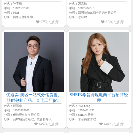
精细化运营完成商家降本增效的
铺搭建、设计、SEO优化及技术
姓名：孙宇珩
姓名：冯寒劲
手机：15671557380
手机：18675566515
诉求【孙宇珩-95AI-主理人】
支持【哈铂尔-总经理-冯寒劲】
公司：95AI
公司：深圳哈铂尔商务咨询有限公司
职务：商务合作部部长
职务：总经理
9752人点赞
3124人点赞
优速卖-美区一站式分销货盘、
SHEIN希音跨境电商平台招商经
限时包邮产品、直连工厂货盘
理
【优速卖-品牌精品总经理-郭远
姓名：郭远忠
姓名：Yiyi Leng
手机：18922895607
手机：13924621230
忠】
公司：優速賣科技有限公司
公司：SHEIN 希音
职务：品牌精品总经理、联合创始人
职务：平台商家管理
14974人点赞
14826人点赞