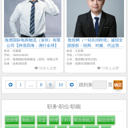
海洲国际电商物流（深圳）有限
敦煌网（一站B2B跨境）诚招全
公司【跨境四海，洲行全球】
国授权：招商、对赌、代运营服
务商
姓名：任建霖
姓名：王起鲁
手机：18826548283
手机：17328759597
公司：海洲国际电商物流（深圳）有限公司
公司：敦煌网(深圳分部)
职务：业务部经理
职务：招商代理商经理
5838人点赞
7298人点赞
Posts
1
…
8
9
10
跳到第
页
navigation
职务\职位/职能
总经理
创始人
总监
经理
CEO
联合创始人
副总经理