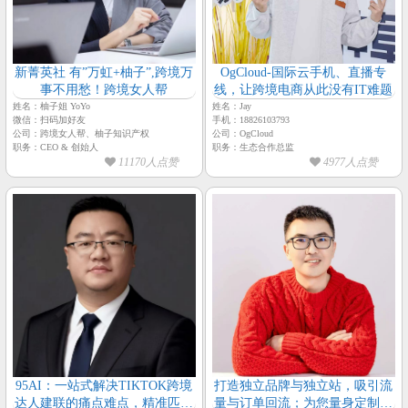
新菁英社 有”万虹+柚子”,跨境万
OgCloud-国际云手机、直播专
事不用愁！跨境女人帮
线，让跨境电商从此没有IT难题
姓名：柚子姐 YoYo
姓名：Jay
微信：扫码加好友
手机：18826103793
公司：跨境女人帮、柚子知识产权
公司：OgCloud
职务：CEO & 创始人
职务：生态合作总监
11170人点赞
4977人点赞
95AI：一站式解决TIKTOK跨境
打造独立品牌与独立站，吸引流
达人建联的痛点难点，精准匹配
量与订单回流；为您量身定制店