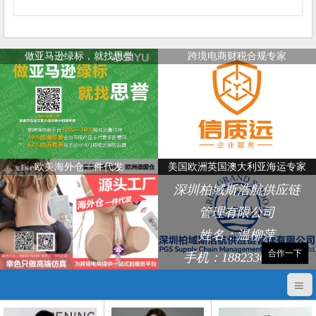
做亚马逊绿标，就找思誉
跨境电商财税合规专家
欧美海外仓一件代发
美国欧洲英国澳大利亚海运专家
深圳柏域斯浩航供应链
管理有限公司
姓名：温柳萍
合作一下
手机：18823368248