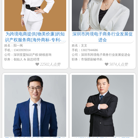
为跨境电商提供[物美价廉]的知
深圳市跨境电子商务行业发展促
识产权服务商[海外商标-专利-版
进会
权-海外商标买卖]-【亚盟知识产
姓名：阳一闽
姓名：文文
手机：13433939314
手机：13027944686
权-创始人-阳一闽】
公司：深圳亚盟知识产权\财税咨询
公司：深圳市跨境电子商务行业发展促进会
职务：创始人 & 副总经理
职务：市场部副秘书长
22502人点赞
5074人点赞