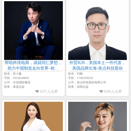
帮助跨境电商，成就同仁梦想，
外贸B2B，美国本土一件代发，
助力中国制造走向世界~欧美
美国品牌出海-焦点科技股份
加、空运、海运、铁路
姓名：亚小鑫
姓名：刘敏
手机：18138248843
手机：17302509226
公司：丰信国际物流
公司：焦点科技股份有限公司
职务：渠道总监
职务：招商总监
4337人点赞
6509人点赞