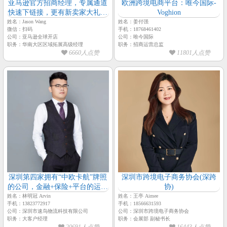
亚马逊官方招商经理，专属通道
欧洲跨境电商平台：唯今国际-
快速下链接，更有新卖家大礼包
Voghion
及扶持政策免费送！
姓名：Jason Wang
姓名：姜付强
微信：扫码
手机：18768461402
公司：亚马逊全球开店
公司：唯今国际
职务：华南大区区域拓展高级经理
职务：招商运营总监
6660人点赞
11801人点赞
深圳第四家拥有“中欧卡航”牌照
深圳市跨境电子商务协会(深跨
的公司，金融+保险+平台的运作
协)
模式-【速鸟物流-大客户经理-林
姓名：林明冠 Arvin
姓名：王亭 Aimee
手机：13823772917
手机：18566631593
明冠】
公司：深圳市速鸟物流科技有限公司
公司：深圳市跨境电子商务协会
职务：大客户经理
职务：会展部 副秘书长